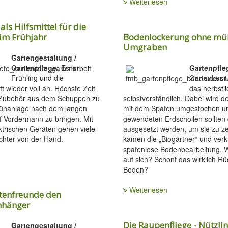
Weiterlesen
ls Hilfsmittel für die
 im Frühjahr
Bodenlockerung ohne m
Umgraben
Gartengestaltung /
Gartenpflege:
Es ist
Gartenpfle
Frühling und die
Gartenbesit
t wieder voll an. Höchste Zeit
das herbst
e Zubehör aus dem Schuppen zu
selbstverständlich. Dabei wird 
rünanlage nach dem langen
mit dem Spaten umgestochen un
f Vordermann zu bringen. Mit
gewendeten Erdschollen sollten
ektrischen Geräten gehen viele
ausgesetzt werden, um sie zu z
ichter von der Hand.
kamen die „Biogärtner“ und ver
spatenlose Bodenbearbeitung. W
auf sich? Schont das wirklich R
Boden?
Weiterlesen
rtenfreunde den
nhänger
Die Raupenfliege - Nützli
Gartengestaltung /