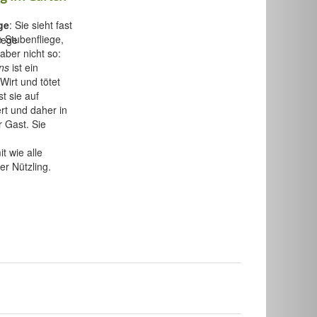
ge
: Sie sieht fast
e Stubenfliege,
 aber nicht so:
ns
ist ein
Wirt und tötet
t sie auf
rt und daher in
 Gast. Sie
t wie alle
er Nützling.