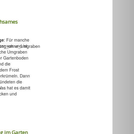
ühsames
ge
: Für manche
zer war und ist
liche Umgraben
der Gartenboden
d die
 dem Frost
erkrümeln. Dann
kündeten die
as hat es damit
ücken und
ng im Garten