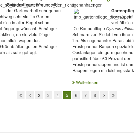
Gartenpflege:
Wer es mit
der Gartenarbeit sehr genau
Gartenpfle
chtweg sehr viel im Garten
aus wie ein
at sich in aller Regel schon
verhält sich
Anhänger gewünscht. Anhänger
Die Raupenfliege
Cyzenis albica
aktisch, da sie viele Dinge
Schmarotzer. Sie lebt von ihrem 
hon allein wegen des
ihn. Als sogenannter Parasitoid is
Grünabfällen gelten Anhänger
Frostspanner-Raupen spezialisie
rn als sehr gefragt.
Obstanlagen ein gern gesehener
parasitiert über 60 Prozent der
Frostspannerraupen und ist dami
Raupenfliegen ein leistungsstark
Weiterlesen
2
3
4
5
6
7
8