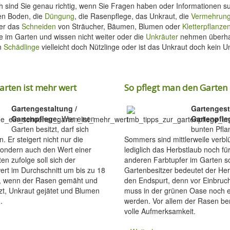
h sind Sie genau richtig, wenn Sie Fragen haben oder Informationen s
en Boden, die
Düngung
, die Rasenpflege, das Unkraut, die
Vermehrun
er das
Schneiden
von Sträucher, Bäumen, Blumen oder
Kletterpflanze
 im Garten und wissen nicht weiter oder die
Unkräuter
nehmen überha
en
Schädlinge
vielleicht doch Nützlinge oder ist das Unkraut doch kein U
arten ist mehr wert
So pflegt man den Garten
Gartengestaltung /
Gartengest
Gartenpflege:
Wer einen
Gartenpfle
Garten besitzt, darf sich
bunten Pfla
. Er steigert nicht nur die
Sommers sind mittlerweile verbl
sondern auch den Wert einer
lediglich das Herbstlaub noch fü
en zufolge soll sich der
anderen Farbtupfer im Garten so
rt im Durchschnitt um bis zu 18
Gartenbesitzer bedeutet der Herb
, wenn der Rasen gemäht und
den Endspurt, denn vor Einbruc
zt, Unkraut gejätet und Blumen
muss in der grünen Oase noch e
.
werden. Vor allem der Rasen ben
volle Aufmerksamkeit.