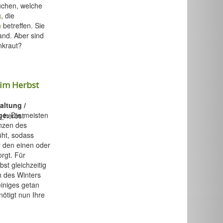
uchen, welche
g
, die
n
betreffen. Sie
nd. Aber sind
nkraut?
 im Herbst
altung /
ge:
Die meisten
nzen des
üht, sodass
r den einen oder
rgt. Für
st gleichzeitig
h des Winters
iniges getan
ötigt nun Ihre