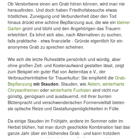
Ob Verstorbene einen am Grab hören können, wird man nie
herausfinden. Und doch haben Friedhofsbesuche etwas
tröstliches. Zuneigung und Verbundenheit über den Tod
hinaus drückt eine schöne Bepflanzung aus, die wie ein
kleiner
Garten
grünt und blüht und den Angehörigen das Trauern
erleichtert. Es lohnt sich also, nach Alternativen zu suchen,
falls praktische - etwa finanzielle - Gründe eigentlich für ein
anonymes Grab zu sprechen scheinen.
Wie sich die letzte Ruhestätte persönlich und würdig, aber
ohne großen Zeit- und Kostenaufwand gestalten lässt, zeigt
zum Beispiel ein guter Rat von Aeternitas e.V., der
Verbraucherinitiative für Trauerkultur: Sie empfiehlt die
Grab-
Bepflanzung
mit Stauden
. Stauden, wie
Astern
,
winterharte
Chrysanthemen
oder
winterharte Fuchsien
sind nicht nur
günstig, genügsam und ausdauernd, mit ihrer bunten
Blütenpracht und verschwenderischen Formenvielfalt bieten
sie optische Reize und Gestaltungsmöglichkeiten in Fülle.
Da einige Stauden im Frühjahr, andere im Sommer oder im
Herbst blühen, hat man durch geschickte Kombination fast das
ganze Jahr über ein blühendes Grab - und kann trotzdem