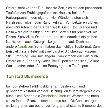
Ostern steht vor der Tür: Höchste Zeit, sich mit den passenden
Topfpflanzen Frühlingsgefühle ins Haus zu holen. Für
Farbenpracht in den eigenen vier Wänden bieten sich
Narzissen, Tulpen oder Ranunkeln an. Von Letzteren gibt es
über 400 Arten in den Farben Weiß, Gelb, Rot, Orange und
Rosa – die großblütigen, gefüllten Sorten sind prachtvoll wie
Rosen. Speziell zu Ostern drängen sich natürlich die gelben
Narzissen – auch Osterglocke genannt – auf. Doch auch
andere
Narzissen
-Sorten haben das richtige Topfformat: Zum
Beispiel „Tête à Tête“ mit zwei bis drei Blütchen auf kurzem
Stiel, „Peeping Tom“ mit langem Trompetchen oder die Mini-
Osterglocke „February Gold“. Bei Tulpen eignen sich „Brillant
Star“, „Joffre“ oder „Aprikot Beauty“ gut als Topftulpen.
Ton statt Blumenerde
Im Topf stehen Frühlingsblüher am besten kühl und in
gehörigem Abstand von der Heizung. Zu feucht mögen sie es
auch nicht. Stehen die
Zwiebelnblumen
im Wasser, beginnen
sie zu faulen. Pflanzenliebhaber, die beim Gießen sichergehen
wollen, greifen am besten zu Tongranulat statt zu Blumenerde.