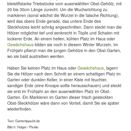
bleistiftstarke Triebstücke vom auserwählten Obst-Gehölz, mit
20 bis 30cm Länge zurecht. Um die Wuchsrichtung zu
markieren (sonst wächst die Wurzel in die falsche Richtung),
wird das obere Ende gerade, das untere Ende des
Steckholzes leicht schräg angeschnitten. Dann steckt man die
Hölzer möglichst tief und senkrecht in Töpfe und Schalen mit
lockerer Erde. An einem hellen, kühlen Platz im Haus oder
Gewächshaus
bilden sie noch in diesem Winter Wurzeln. Im
Frühjahr pflanzt man die jungen Gehölze in den Obst-Garten,
wo sie bald austreiben werden.
Haben Sie keinen Platz im Haus oder
Gewächshaus
, lagern
Sie die Hölzer nach dem Schnitt an einem schattigen Platz im
Garten oder dunklen Keller, in einer Kiste mit feuchter,
sandiger Erde (eine Knospe sollte herausschauen) und steckt
sie erst im Frühjahr an den auserwählten Platz im Obst-
Garten. Ein Markieren im Garten dieser frisch gesteckten
Obst-Steckhölzer wäre dann von Vorteil, damit Sie sie später
wiederfinden.
Text: Gartentipps24.de
Bild ©: Holger / Pixelio