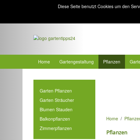
Diese Seite benutzt Cookies um den Serv
Home
Gartengestaltung
Pflanzen
Gart
Garten Pflanzen
Garten Sträucher
Blumen Stauden
Home
Pflanze
Balkonpflanzen
Zimmerpflanzen
Pflanzen