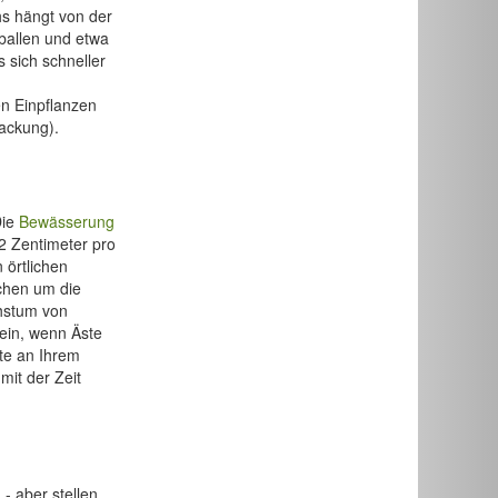
hs hängt von der
lballen und etwa
s sich schneller
n Einpflanzen
ackung).
Die
Bewässerung
2 Zentimeter pro
 örtlichen
chen um die
chstum von
ein, wenn Äste
te an Ihrem
mit der Zeit
- aber stellen