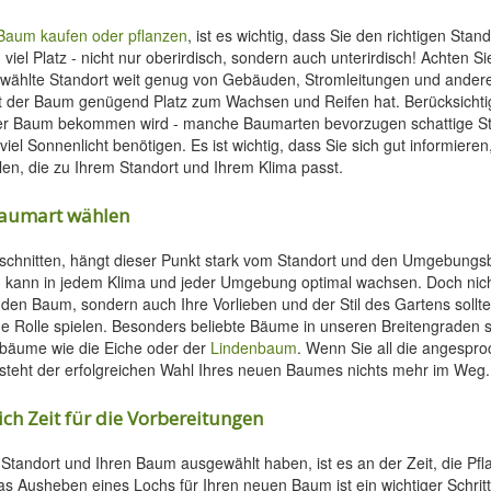
Baum kaufen oder pflanzen
, ist es wichtig, dass Sie den richtigen Stan
iel Platz - nicht nur oberirdisch, sondern auch unterirdisch! Achten Si
ewählte Standort weit genug von Gebäuden, Stromleitungen und ande
mit der Baum genügend Platz zum Wachsen und Reifen hat. Berücksichti
der Baum bekommen wird - manche Baumarten bevorzugen schattige St
el Sonnenlicht benötigen. Es ist wichtig, dass Sie sich gut informieren
n, die zu Ihrem Standort und Ihrem Klima passt.
 Baumart wählen
eschnitten, hängt dieser Punkt stark vom Standort und den Umgebung
 kann in jedem Klima und jeder Umgebung optimal wachsen. Doch nich
den Baum, sondern auch Ihre Vorlieben und der Stil des Gartens sollte
e Rolle spielen. Besonders beliebte Bäume in unseren Breitengraden s
bbäume wie die Eiche oder der
Lindenbaum
. Wenn Sie all die angespro
 steht der erfolgreichen Wahl Ihres neuen Baumes nichts mehr im Weg.
ch Zeit für die Vorbereitungen
 Standort und Ihren Baum ausgewählt haben, ist es an der Zeit, die Pf
as Ausheben eines Lochs für Ihren neuen Baum ist ein wichtiger Schrit