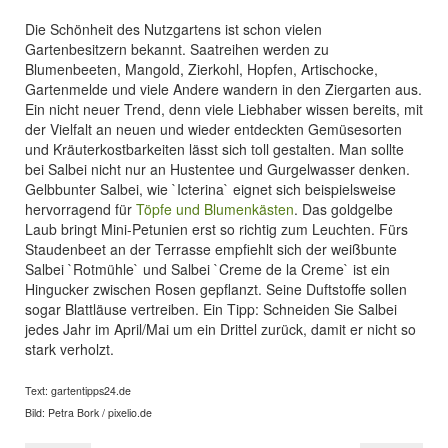
Die Schönheit des Nutzgartens ist schon vielen
Gartenbesitzern bekannt. Saatreihen werden zu
Blumenbeeten, Mangold, Zierkohl, Hopfen, Artischocke,
Gartenmelde und viele Andere wandern in den Ziergarten aus.
Ein nicht neuer Trend, denn viele Liebhaber wissen bereits, mit
der Vielfalt an neuen und wieder entdeckten Gemüsesorten
und Kräuterkostbarkeiten lässt sich toll gestalten. Man sollte
bei Salbei nicht nur an Hustentee und Gurgelwasser denken.
Gelbbunter Salbei, wie `Icterina` eignet sich beispielsweise
hervorragend für
Töpfe und Blumenkästen
. Das goldgelbe
Laub bringt Mini-Petunien erst so richtig zum Leuchten. Fürs
Staudenbeet an der Terrasse empfiehlt sich der weißbunte
Salbei `Rotmühle` und Salbei `Creme de la Creme` ist ein
Hingucker zwischen Rosen gepflanzt. Seine Duftstoffe sollen
sogar Blattläuse vertreiben. Ein Tipp: Schneiden Sie Salbei
jedes Jahr im April/Mai um ein Drittel zurück, damit er nicht so
stark verholzt.
Text: gartentipps24.de
Bild: Petra Bork / pixelio.de