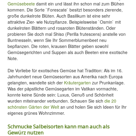
Gemüsebeete
damit ein und lässt ihn schon mal zum Blühen
kommen. Die Sorte `Forescate` besitzt besonders zierende,
große dunkelrote Blüten. Auch Basilikum ist eine sehr
attraktive Zier- wie Nutzpflanze. Beispielsweise `Osmin` mit
dunkelroten Blättern und rosaroten Blütenständen. Oder
probieren Sie doch mal Shiso (Perilla frutescens) anstelle von
Buntnesseln, wenn Sie Ihr Sommerblumenbeet neu
bepflanzen. Die roten, krausen Blätter geben sowohl
Gemüsegerichten und Suppen als auch Beeten eine exotische
Note.
Die Vorliebe für exotisches Gemüse hat Tradition: Als im 16.
Jahrhundert neue Gemüsesorten aus Amerika nach Europa
gelangten, wandelte sich der
Kräutergarten
zur Prunkanlage.
Was der päpstliche Gemüsegarten im Vatikan vormachte,
konnte keine Sünde sein: Luxus, Genuß und Schönheit
wurden miteinander verbunden. Schauen Sie sich
die 20
schönsten Gärten der Welt
an und holen Sie sich Ideen für Ihr
eigenes grünes Wohnzimmer.
Schmucke Salbeisorten kann man auch als
Gewürz nutzen