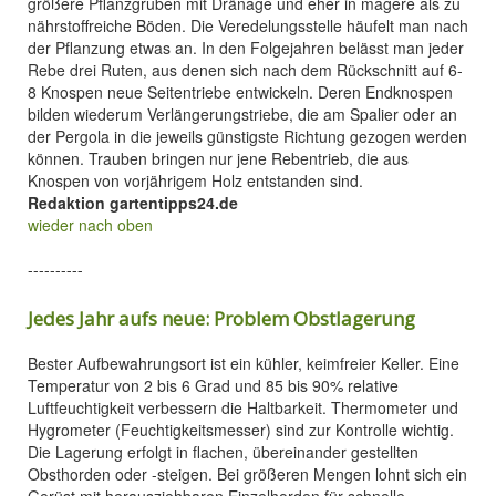
größere Pflanzgruben mit Dränage und eher in magere als zu
nährstoffreiche Böden. Die Veredelungsstelle häufelt man nach
der Pflanzung etwas an. In den Folgejahren belässt man jeder
Rebe drei Ruten, aus denen sich nach dem Rückschnitt auf 6-
8 Knospen neue Seitentriebe entwickeln. Deren Endknospen
bilden wiederum Verlängerungstriebe, die am Spalier oder an
der Pergola in die jeweils günstigste Richtung gezogen werden
können. Trauben bringen nur jene Rebentrieb, die aus
Knospen von vorjährigem Holz entstanden sind.
Redaktion gartentipps24.de
wieder nach oben
----------
Jedes Jahr aufs neue: Problem Obstlagerung
Bester Aufbewahrungsort ist ein kühler, keimfreier Keller. Eine
Temperatur von 2 bis 6 Grad und 85 bis 90% relative
Luftfeuchtigkeit verbessern die Haltbarkeit. Thermometer und
Hygrometer (Feuchtigkeitsmesser) sind zur Kontrolle wichtig.
Die Lagerung erfolgt in flachen, übereinander gestellten
Obsthorden oder -steigen. Bei größeren Mengen lohnt sich ein