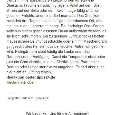
Gerüst mit herausziehbaren Einzelhorden für schnelle
Übersicht. Früchte einschichtig lagern,
Äpfel
auf dem Stiel,
Birnen auf der Seite oder dem Kelch. Lagerfähig sind nur
gesunde Früchte, andere sortiert man aus. Das Obst kommt
zunächst drei Tage an einen luftigen, überdachten Ort, ehe
man es in den Lagerraum bringt. Rauhschalige Obst-Sorten
sollten in einem geschlossenen Raum aufbewahrt werden, da
sie leicht schrumpfen. Bei zu geringer Luftfeuchtigkeit helfen
mäusesichere Belüftungsschächte oder ein mit Maschendraht
gut geschütztes Fenster, das bei feuchter Außenluft geöffnet
wird. Kleingärtnern steht häufig die Laube oder das
Gartenhaus zur Verfügung. Damit die Temperatur nicht unter
plus ein Grad absinkt, sind die Obstkisten mit Packpapier,
Decken oder Luftpolsterfolie zu umgeben. Es darf aber auch
hier nicht an Lüftung fehlen.
Redaktion gartentipps24.de
wieder nach oben
----------
Fotograf
©
: Hartmut910 / pixelio.de
Wir bedanken Uns für die Anregungen!