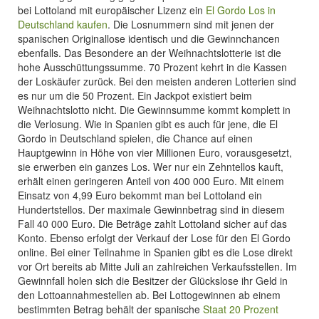
bei Lottoland mit europäischer Lizenz ein
El Gordo Los in
Deutschland kaufen
. Die Losnummern sind mit jenen der
spanischen Originallose identisch und die Gewinnchancen
ebenfalls. Das Besondere an der Weihnachtslotterie ist die
hohe Ausschüttungssumme. 70 Prozent kehrt in die Kassen
der Loskäufer zurück. Bei den meisten anderen Lotterien sind
es nur um die 50 Prozent. Ein Jackpot existiert beim
Weihnachtslotto nicht. Die Gewinnsumme kommt komplett in
die Verlosung. Wie in Spanien gibt es auch für jene, die El
Gordo in Deutschland spielen, die Chance auf einen
Hauptgewinn in Höhe von vier Millionen Euro, vorausgesetzt,
sie erwerben ein ganzes Los. Wer nur ein Zehntellos kauft,
erhält einen geringeren Anteil von 400 000 Euro. Mit einem
Einsatz von 4,99 Euro bekommt man bei Lottoland ein
Hundertstellos. Der maximale Gewinnbetrag sind in diesem
Fall 40 000 Euro. Die Beträge zahlt Lottoland sicher auf das
Konto. Ebenso erfolgt der Verkauf der Lose für den El Gordo
online. Bei einer Teilnahme in Spanien gibt es die Lose direkt
vor Ort bereits ab Mitte Juli an zahlreichen Verkaufsstellen. Im
Gewinnfall holen sich die Besitzer der Glückslose ihr Geld in
den Lottoannahmestellen ab. Bei Lottogewinnen ab einem
bestimmten Betrag behält der spanische
Staat 20 Prozent