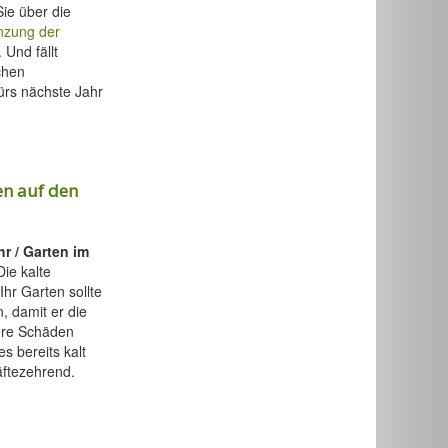
Sie über die
nzung der
 Und fällt
chen
fürs nächste Jahr
en auf den
r / Garten im
ie kalte
Ihr Garten sollte
, damit er die
ere Schäden
s bereits kalt
äftezehrend.