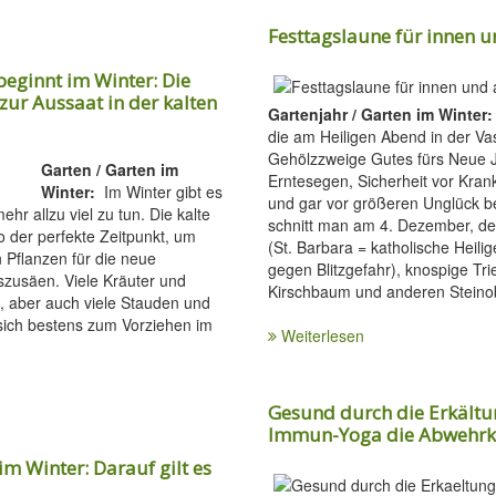
Festtagslaune für innen 
beginnt im Winter: Die
zur Aussaat in der kalten
Gartenjahr / Garten im Winter:
die am Heiligen Abend in der V
Gehölzzweige Gutes fürs Neue 
Garten / Garten im
Erntesegen, Sicherheit vor Kran
Winter:
Im Winter gibt es
und gar vor größeren Unglück be
ehr allzu viel zu tun. Die kalte
schnitt man am 4. Dezember, d
so der perfekte Zeitpunkt, um
(St. Barbara = katholische Heilig
n Pflanzen für die neue
gegen Blitzgefahr), knospige Tr
zusäen. Viele Kräuter und
Kirschbaum und anderen Steinob
 aber auch viele Stauden und
sich bestens zum Vorziehen im
Weiterlesen
Gesund durch die Erkältun
Immun-Yoga die Abwehrkr
im Winter: Darauf gilt es