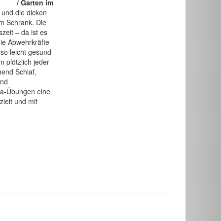
/ Garten im
und die dicken
im Schrank. Die
szeit – da ist es
ie Abwehrkräfte
 so leicht gesund
 plötzlich jeder
hend Schlaf,
und
ga-Übungen eine
zielt und mit