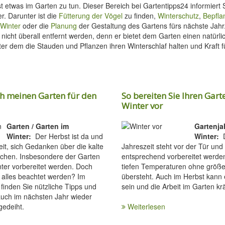
t etwas im Garten zu tun. Dieser Bereich bei Gartentipps24 informiert 
r. Darunter ist die
Fütterung der Vögel
zu finden,
Winterschutz
,
Bepfla
 Winter
oder die
Planung
der Gestaltung des Gartens fürs nächste Jahr.
 nicht überall entfernt werden, denn er bietet dem Garten einen natürli
ter dem die Stauden und Pflanzen ihren Winterschlaf halten und Kraft 
ch meinen Garten für den
So bereiten Sie Ihren Gart
Winter vor
Garten / Garten im
Gartenjah
Winter:
Der Herbst ist da und
Winter:
D
eit, sich Gedanken über die kalte
Jahreszeit steht vor der Tür und 
achen. Insbesondere der Garten
entsprechend vorbereitet werden
ter vorbereitet werden. Doch
tiefen Temperaturen ohne größ
alles beachtet werden? Im
übersteht. Auch im Herbst kann e
 finden Sie nützliche Tipps und
sein und die Arbeit im Garten kr
 auch im nächsten Jahr wieder
gedeiht.
Weiterlesen