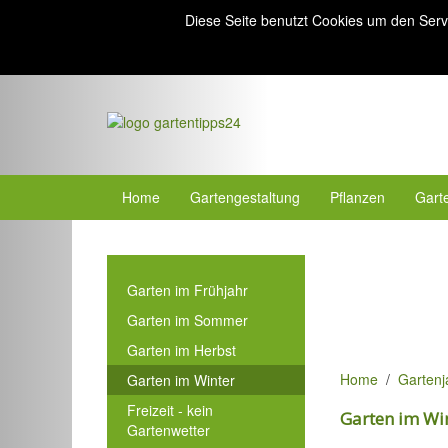
Diese Seite benutzt Cookies um den Serv
Home
Gartengestaltung
Pflanzen
Gart
Garten im Frühjahr
Garten im Sommer
Garten im Herbst
Home
Gartenj
Garten im Winter
Freizeit - kein
Garten im Wi
Gartenwetter