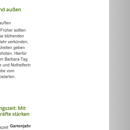
und außen
Früher sollten
ase blühenden
Jahr verkünden,
kheiten geben
hüten. Hierfür
em Barbara-Tag
e und Nothelferin
iebe vom
starten.
gszeit: Mit
äfte stärken
Gartenjahr