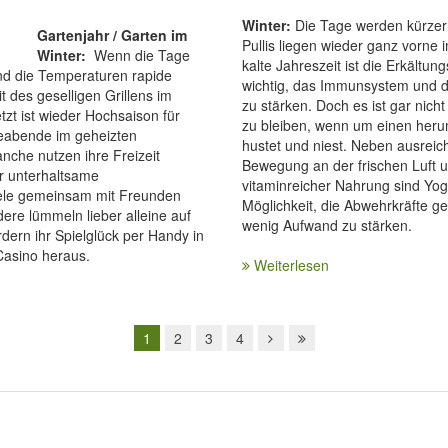
Winter:
Die Tage werden kürzer 
Gartenjahr / Garten im
Pullis liegen wieder ganz vorne 
Winter:
Wenn die Tage
kalte Jahreszeit ist die Erkältung
nd die Temperaturen rapide
wichtig, das Immunsystem und d
it des geselligen Grillens im
zu stärken. Doch es ist gar nicht
tzt ist wieder Hochsaison für
zu bleiben, wenn um einen herum
leabende im geheizten
hustet und niest. Neben ausreic
che nutzen ihre Freizeit
Bewegung an der frischen Luft 
ür unterhaltsame
vitaminreicher Nahrung sind Yo
iele gemeinsam mit Freunden
Möglichkeit, die Abwehrkräfte ge
dere lümmeln lieber alleine auf
wenig Aufwand zu stärken.
dern ihr Spielglück per Handy in
Casino heraus.
Weiterlesen
1
2
3
4