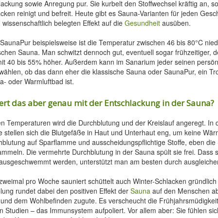
lackung sowie Anregung pur. Sie kurbelt den Stoffwechsel kräftig an, s
cken reinigt und befreit. Heute gibt es Sauna-Varianten für jeden Ges
 wissenschaftlich belegten Effekt auf die
Gesundheit
ausüben.
SaunaPur beispielsweise ist die Temperatur zwischen 46 bis 80°C niedr
schen Sauna. Man schwitzt dennoch gut, eventuell sogar frühzeitiger, de
 mit 40 bis 55% höher. Außerdem kann im Sanarium jeder seinen persön
wählen, ob das dann eher die klassische Sauna oder SaunaPur, ein Tr
- oder Warmluftbad ist.
ert das aber genau mit der Entschlackung in der Sauna?
n Temperaturen wird die Durchblutung und der Kreislauf angeregt. In 
stellen sich die Blutgefäße in Haut und Unterhaut eng, um keine Wärm
chblutung auf Sparflamme und ausscheidungspflichtige Stoffe, eben die
mmeln. Die vermehrte Durchblutung in der Sauna spült sie frei. Dass 
ausgeschwemmt werden, unterstützt man am besten durch ausgleiche
weimal pro Woche sauniert schüttelt auch Winter-Schlacken gründlich
lung rundet dabei den positiven Effekt der
Sauna
auf den Menschen ab
 und dem Wohlbefinden zugute. Es verscheucht die Frühjahrsmüdigkei
n Studien – das Immunsystem aufpoliert. Vor allem aber: Sie fühlen sich