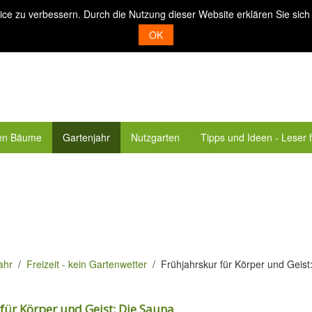
ice zu verbessern. Durch die Nutzung dieser Website erklären Sie sich
OK
en Bäume
Gartenjahr
Nutzgarten
Tipps und Ideen - Leser 
ahr
Freizeit - kein Gartenwetter
Frühjahrskur für Körper und Geist
für Körper und Geist: Die Sauna