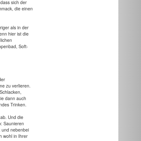
odass sich der
chmack, die einen
iger als in der
nn hier ist die
lichen
openbad, Soft-
der
e zu verlieren.
 Schlacken,
sie dann auch
ndes Trinken.
 ab. Und die
: Saunieren
t und nebenbei
 wohl in Ihrer