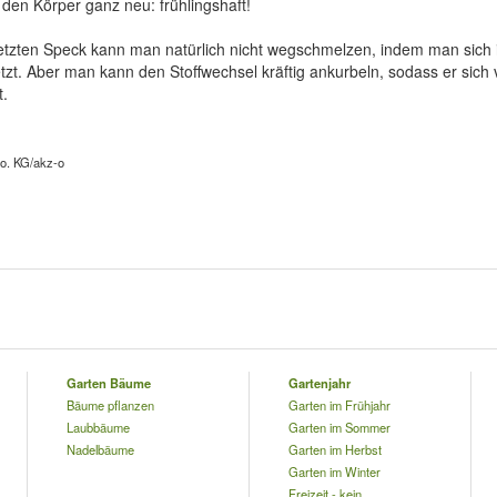
den Körper ganz neu: frühlingshaft!
tzten Speck kann man natürlich nicht wegschmelzen, indem man sich i
zt. Aber man kann den Stoffwechsel kräftig ankurbeln, sodass er sich
t.
o. KG/akz-o
Garten Bäume
Gartenjahr
Bäume pflanzen
Garten im Frühjahr
Laubbäume
Garten im Sommer
Nadelbäume
Garten im Herbst
Garten im Winter
Freizeit - kein