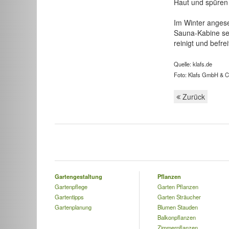
Haut und spüren 
Im Winter angese
Sauna-Kabine set
reinigt und befrei
Quelle: klafs.de
Foto: Klafs GmbH & C
Zurück
Gartengestaltung
Pflanzen
Gartenpflege
Garten Pflanzen
Gartentipps
Garten Sträucher
Gartenplanung
Blumen Stauden
Balkonpflanzen
Zimmerpflanzen