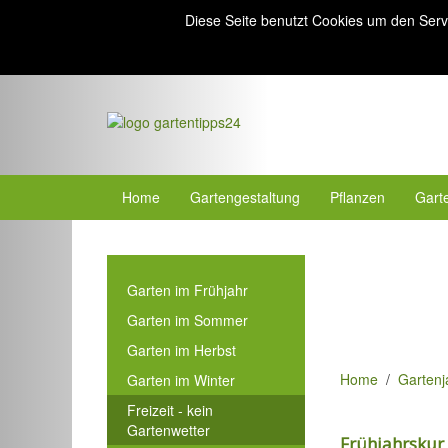
Diese Seite benutzt Cookies um den Serv
Home
Gartengestaltung
Pflanzen
Gart
Garten im Frühjahr
Garten im Sommer
Garten im Herbst
Home
Gartenj
Garten im Winter
Freizeit - kein
Gartenwetter
Frühjahrskur 