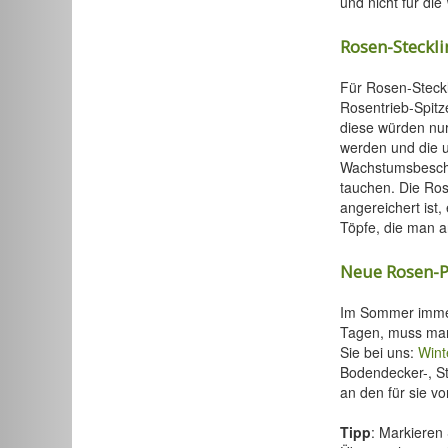
und nicht für die
Rosen-Steckl
Für Rosen-Steck
Rosentrieb-Spitz
diese würden nur
werden und die u
Wachstumsbeschl
tauchen. Die Ros
angereichert ist,
Töpfe, die man an
Neue Rosen-P
Im Sommer immer
Tagen, muss man 
Sie bei uns:
Wint
Bodendecker-, St
an den für sie v
Tipp
: Markieren