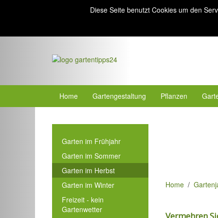
Diese Seite benutzt Cookies um den Serv
Home
Gartengestaltung
Pflanzen
Gart
Garten im Frühjahr
Garten im Sommer
Garten im Herbst
Home
Gartenj
Garten im Winter
Freizeit - kein
Gartenwetter
Vermehren Sie