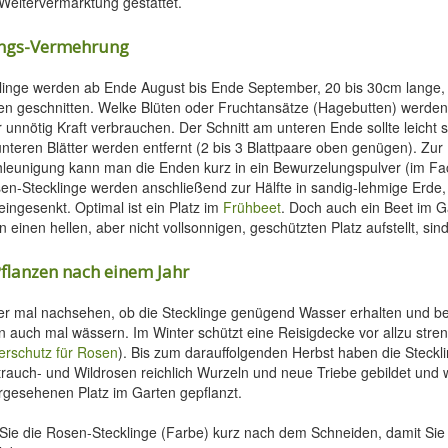
 Weitervermarktung gestattet.
ings-Vermehrung
linge werden ab Ende August bis Ende September, 20 bis 30cm lange
en geschnitten. Welke Blüten oder Fruchtansätze (Hagebutten) werden
 unnötig Kraft verbrauchen. Der Schnitt am unteren Ende sollte leicht 
nteren Blätter werden entfernt (2 bis 3 Blattpaare oben genügen). Zur
eunigung kann man die Enden kurz in ein Bewurzelungspulver (im Fa
en-Stecklinge werden anschließend zur Hälfte in sandig-lehmige Erde,
 eingesenkt. Optimal ist ein Platz im
Frühbeet
. Doch auch ein Beet im Ga
 einen hellen, aber nicht vollsonnigen, geschützten Platz aufstellt, sin
flanzen nach einem Jahr
 mal nachsehen, ob die Stecklinge genügend Wasser erhalten und be
auch mal wässern. Im Winter schützt eine Reisigdecke vor allzu stre
erschutz für Rosen
). Bis zum darauffolgenden Herbst haben die Steckl
rauch- und Wildrosen reichlich Wurzeln und neue Triebe gebildet und 
orgesehenen Platz im Garten gepflanzt.
 Sie die Rosen-Stecklinge (Farbe) kurz nach dem Schneiden, damit Sie