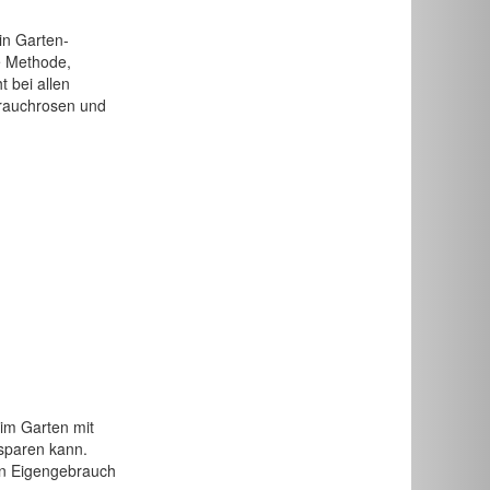
in Garten-
e Methode,
 bei allen
trauchrosen und
im Garten mit
sparen kann.
en Eigengebrauch