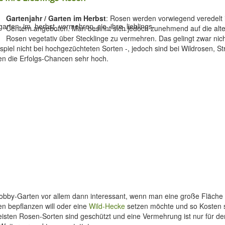
Gartenjahr / Garten im Herbst
: Rosen werden vorwiegend veredelt 
Centern angeboten. Man besinnt sich jedoch zunehmend auf die alt
Rosen vegetativ über Stecklinge zu vermehren. Das gelingt zwar nicht
piel nicht bei hochgezüchteten Sorten -, jedoch sind bei Wildrosen, S
n die Erfolgs-Chancen sehr hoch.
Hobby-Garten vor allem dann interessant, wenn man eine große Fläche 
n bepflanzen will oder eine
Wild-Hecke
setzen möchte und so Kosten 
eisten Rosen-Sorten sind geschützt und eine Vermehrung ist nur für d