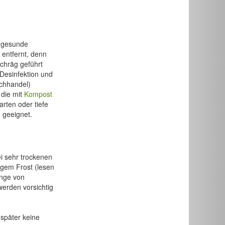
, gesunde
 entfernt, denn
schräg geführt
 Desinfektion und
chhandel)
 die mit
Kompost
rten oder tiefe
d geeignet.
i sehr trockenen
ngem Frost (lesen
inge von
werden vorsichtig
 später keine