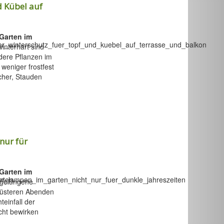
d Kübel auf
 Garten im
interhart sind
dere Pflanzen im
 weniger frostfest
cher, Stauden
nur für
 Garten im
gelungene
düsteren Abenden
teinfall der
cht bewirken