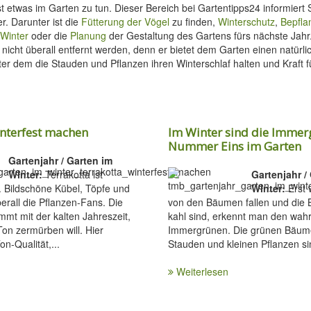
t etwas im Garten zu tun. Dieser Bereich bei Gartentipps24 informiert 
r. Darunter ist die
Fütterung der Vögel
zu finden,
Winterschutz
,
Bepfla
 Winter
oder die
Planung
der Gestaltung des Gartens fürs nächste Jahr.
 nicht überall entfernt werden, denn er bietet dem Garten einen natürli
ter dem die Stauden und Pflanzen ihren Winterschlaf halten und Kraft 
interfest machen
Im Winter sind die Immer
Nummer Eins im Garten
Gartenjahr / Garten im
Winter:
Terrakotta ist
Gartenjahr /
e. Bildschöne Kübel, Töpfe und
Winter:
Erst 
erall die Pflanzen-Fans. Die
von den Bäumen fallen und die
mt mit der kalten Jahreszeit,
kahl sind, erkennt man den wah
on zermürben will. Hier
Immergrünen. Die grünen Bäume
on-Qualität,...
Stauden und kleinen Pflanzen sin
Weiterlesen