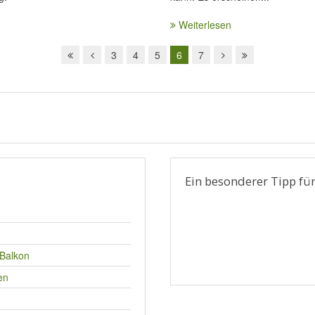
Weiterlesen
3
4
5
6
7
l
Ein besonderer Tipp für
 Balkon
en