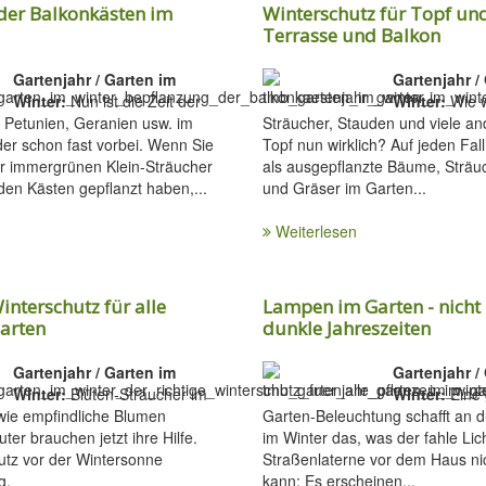
der Balkonkästen im
Winterschutz für Topf un
Terrasse und Balkon
Gartenjahr / Garten im
Gartenjahr /
Winter:
Nun ist die Zeit der
Winter:
Wie w
n Petunien, Geranien usw. im
Sträucher, Stauden und viele an
der schon fast vorbei. Wenn Sie
Topf nun wirklich? Auf jeden Fall
er immergrünen Klein-Sträucher
als ausgepflanzte Bäume, Sträu
den Kästen gepflanzt haben,...
und Gräser im Garten...
Weiterlesen
interschutz für alle
Lampen im Garten - nicht 
Garten
dunkle Jahreszeiten
Gartenjahr / Garten im
Gartenjahr /
Winter:
Blüten-Sträucher im
Winter:
Eine 
wie empfindliche Blumen
Garten-Beleuchtung schafft an 
er brauchen jetzt ihre Hilfe.
im Winter das, was der fahle Lich
hutz vor der Wintersonne
Straßenlaterne vor dem Haus ni
g.
kann: Es erscheinen...