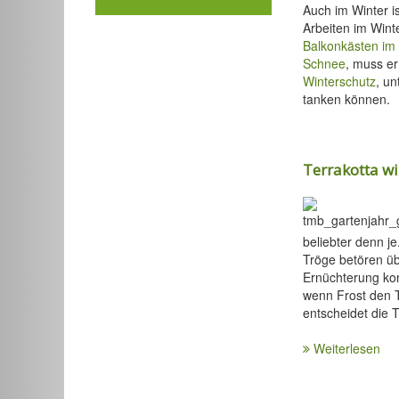
Auch im Winter is
Arbeiten im Winte
Balkonkästen im
Schnee
, muss er
Winterschutz
, un
tanken können.
Terrakotta w
beliebter denn j
Tröge betören üb
Ernüchterung kom
wenn Frost den T
entscheidet die T
Weiterlesen