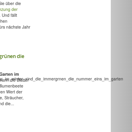
Sie über die
nzung der
 Und fällt
chen
fürs nächste Jahr
grünen die
 Garten im
wenn die Blätter
 Blumenbeete
ren Wert der
, Sträucher,
d die...