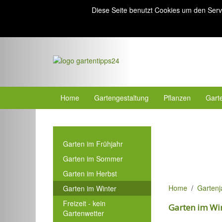
Diese Seite benutzt Cookies um den Serv
Home
Gartengestaltung
Pflanzen
Gart
Garten im Frühjahr
Garten im Sommer
Garten im Herbst
Home
Gartenj
Garten im Winter
Freizeit - kein
Garten im Wi
Gartenwetter