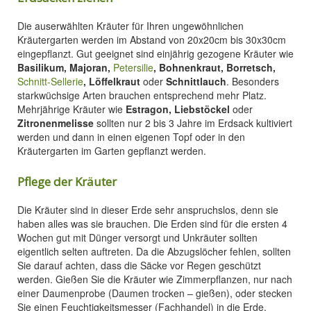
Die auserwählten Kräuter für Ihren ungewöhnlichen
Kräutergarten werden im Abstand von 20x20cm bis 30x30cm
eingepflanzt. Gut geeignet sind einjährig gezogene Kräuter wie
Basilikum, Majoran,
Petersilie
, Bohnenkraut, Borretsch,
Schnitt-Sellerie
, Löffelkraut
oder
Schnittlauch
. Besonders
starkwüchsige Arten brauchen entsprechend mehr Platz.
Mehrjährige Kräuter wie
Estragon, Liebstöckel
oder
Zitronenmelisse
sollten nur 2 bis 3 Jahre im Erdsack kultiviert
werden und dann in einen eigenen Topf oder in den
Kräutergarten im Garten gepflanzt werden.
Pflege der Kräuter
Die Kräuter sind in dieser Erde sehr anspruchslos, denn sie
haben alles was sie brauchen. Die Erden sind für die ersten 4
Wochen gut mit Dünger versorgt und Unkräuter sollten
eigentlich selten auftreten. Da die Abzugslöcher fehlen, sollten
Sie darauf achten, dass die Säcke vor Regen geschützt
werden. Gießen Sie die Kräuter wie Zimmerpflanzen, nur nach
einer Daumenprobe (Daumen trocken – gießen), oder stecken
Sie einen Feuchtigkeitsmesser (Fachhandel) in die Erde.