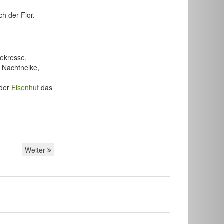
h der Flor.
sekresse,
 Nachtnelke,
 der
Eisenhut
das
Weiter