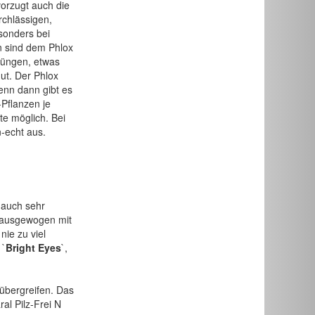
orzugt auch die
rchlässigen,
sonders bei
en sind dem Phlox
düngen, etwas
ut. Der Phlox
enn dann gibt es
Pflanzen je
te möglich. Bei
-echt aus.
 auch sehr
r ausgewogen mit
ie zu viel
 `
Bright Eyes
`,
übergreifen. Das
al Pilz-Frei N