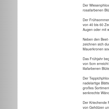
Der Wiesenphlox
rosafarbenen Blü
Der Frühsommer
von 40 bis 60 Zen
Augen oder mit w
Neben den Beet-S
zeichnen sich du
Mauerkronen sow
Das Frühjahr beg
von 5cm erreicht 
lilafarbenen Blüt
Der Teppichphlox
nadelartige Blät
großes Sortiment
senkrechte Wände
Der Kriechende P
von Gehölzen und