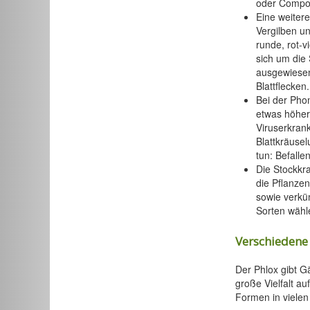
oder Compo
Eine weitere
Vergilben un
runde, rot-v
sich um die 
ausgewiesen
Blattflecken.
Bei der Pho
etwas höher 
Viruserkran
Blattkräuse
tun: Befall
Die Stockkr
die Pflanzen
sowie verkü
Sorten wähl
Verschiedene
Der Phlox gibt G
große Vielfalt au
Formen in vielen