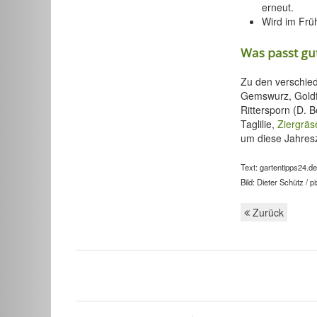
erneut.
Wird im Früh
Was passt gut
Zu den verschied
Gemswurz, Goldf
Rittersporn (D. 
Taglilie,
Ziergräs
um diese Jahresze
Text: gartentipps24.de
Bild: Dieter Schütz / pi
Zurück