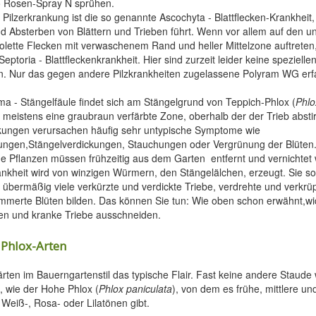
 Rosen-Spray N sprühen.
 Pilzerkrankung ist die so genannte Ascochyta - Blattflecken-Krankheit
d Absterben von Blättern und Trieben führt. Wenn vor allem auf den un
iolette Flecken mit verwaschenem Rand und heller Mittelzone auftrete
Septoria - Blattfleckenkrankheit. Hier sind zurzeit leider keine speziellen
. Nur das gegen andere Pilzkrankheiten zugelassene Polyram WG erfa
ma - Stängelfäule findet sich am Stängelgrund von Teppich-Phlox (
Phlo
meistens eine graubraun verfärbte Zone, oberhalb der der Trieb abstir
kungen verursachen häufig sehr untypische Symptome wie
lungen,Stängelverdickungen, Stauchungen oder Vergrünung der Blüten
ene Pflanzen müssen frühzeitig aus dem Garten entfernt und vernichtet
ankheit wird von winzigen Würmern, den Stängelälchen, erzeugt. Sie so
 übermäßig viele verkürzte und verdickte Triebe, verdrehte und verkrüp
mmerte Blüten bilden. Das können Sie tun: Wie oben schon erwähnt,wi
en und kranke Triebe ausschneiden.
 Phlox-Arten
ärten im Bauerngartenstil das typische Flair. Fast keine andere Staude 
f, wie der Hohe Phlox (
Phlox paniculata
), von dem es frühe, mittlere u
 Weiß-, Rosa- oder Lilatönen gibt.