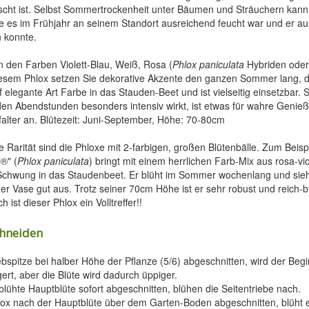
scht ist. Selbst Sommertrockenheit unter Bäumen und Sträuchern kann
 es im Frühjahr an seinem Standort ausreichend feucht war und er au
n konnte.
in den Farben Violett-Blau, Weiß, Rosa (
Phlox paniculata
Hybriden ode
iesem Phlox setzen Sie dekorative Akzente den ganzen Sommer lang, d
 elegante Art Farbe in das Stauden-Beet und ist vielseitig einsetzbar. S
 den Abendstunden besonders intensiv wirkt, ist etwas für wahre Genieß
falter an. Blütezeit: Juni-September, Höhe: 70-80cm
e Rarität sind die Phloxe mit 2-farbigen, großen Blütenbälle. Zum Beisp
®" (
Phlox paniculata
) bringt mit einem herrlichen Farb-Mix aus rosa-vi
Schwung in das Staudenbeet. Er blüht im Sommer wochenlang und sieh
der Vase gut aus. Trotz seiner 70cm Höhe ist er sehr robust und reich-b
h ist dieser Phlox ein Volltreffer!!
hneiden
ebspitze bei halber Höhe der Pflanze (5/6) abgeschnitten, wird der Begi
rt, aber die Blüte wird dadurch üppiger.
blühte Hauptblüte sofort abgeschnitten, blühen die Seitentriebe nach.
lox nach der Hauptblüte über dem Garten-Boden abgeschnitten, blüht e