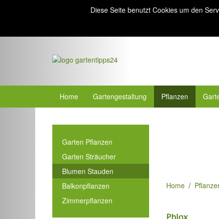
Diese Seite benutzt Cookies um den Serv
Home
Gartengestaltung
Pflanzen
Gart
Garten Pflanzen
Garten Sträucher
Blumen Stauden
Home
Pflanze
Balkonpflanzen
Zimmerpflanzen
Phlox