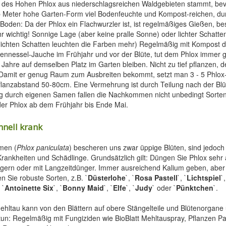
 des Hohen Phlox aus niederschlagsreichen Waldgebieten stammt, bev
b Meter hohe Garten-Form viel Bodenfeuchte und Kompost-reichen, du
Boden: Da der Phlox ein Flachwurzler ist, ist regelmäßiges Gießen, be
hr wichtig! Sonnige Lage (aber keine pralle Sonne) oder lichter Schatt
 lichten Schatten leuchten die Farben mehr) Regelmäßig mit Kompost 
nnessel-Jauche im Frühjahr und vor der Blüte, tut dem Phlox immer g
Jahre auf demselben Platz im Garten bleiben. Nicht zu tief pflanzen, d
. Damit er genug Raum zum Ausbreiten bekommt, setzt man 3 - 5 Phlox-
lanzabstand 50-80cm. Eine Vermehrung ist durch Teilung nach der Blü
g durch eigenen Samen fallen die Nachkommen nicht unbedingt Sorten
 der Phlox ab dem Frühjahr bis Ende Mai.
hnell krank
men (
Phlox paniculata
) bescheren uns zwar üppige Blüten, sind jedoch
Krankheiten und Schädlinge. Grundsätzlich gilt: Düngen Sie Phlox seh
ern oder mit Langzeitdünger. Immer ausreichend Kalium geben, aber n
en Sie robuste Sorten, z.B. `
Düsterlohe
`, `
Rosa Pastell
`, `
Lichtspiel
`,
 `
Antoinette Six
`, `
Bonny Maid
`, `
Elfe
`, `
Judy
` oder `
Pünktchen
`.
ehltau kann von den Blättern auf obere Stängelteile und Blütenorgane 
un: Regelmäßig mit Fungiziden wie BioBlatt Mehltauspray, Pflanzen Par