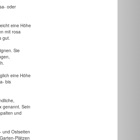
osa- oder
rreicht eine Höhe
en mit rosa
 gut.
ignen. Sie
ugen,
h.
diglich eine Höhe
a- bis
ndliche,
ox genannt. Sein
spalten und
- und Ostseiten
 Garten-Plätzen