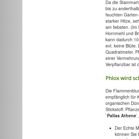
Da die Stammart
bis zu anderthal
feuchten Garten-
starker Hitze, se
am liebsten. (Im
Hornmehl und Bre
kann dadurch 10 
evt. keine Blüte
Quadratmeter. Pf
einer Vermehrun
Verpflanzbar ist
Phlox wird sc
Die Flammenblu
empfänglich für 
organischen Düng
Stickstoff. Pflanz
`
Pallas Athene
`,
Der Echte M
können Sie t