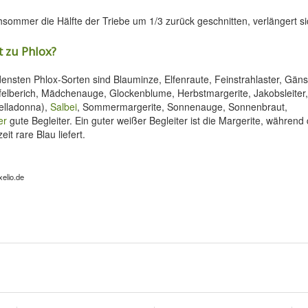
sommer die Hälfte der Triebe um 1/3 zurück geschnitten, verlängert sic
 zu Phlox?
ensten Phlox-Sorten sind Blauminze, Elfenraute, Feinstrahlaster, Gän
elberich, Mädchenauge, Glockenblume, Herbstmargerite, Jakobsleiter,
Belladonna),
Salbei
, Sommermargerite, Sonnenauge, Sonnenbraut,
er
gute Begleiter. Ein guter weißer Begleiter ist die Margerite, während
it rare Blau liefert.
xelio.de