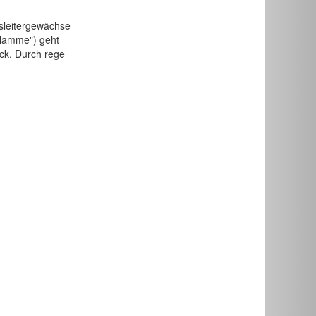
sleitergewächse
"Flamme") geht
ück. Durch rege