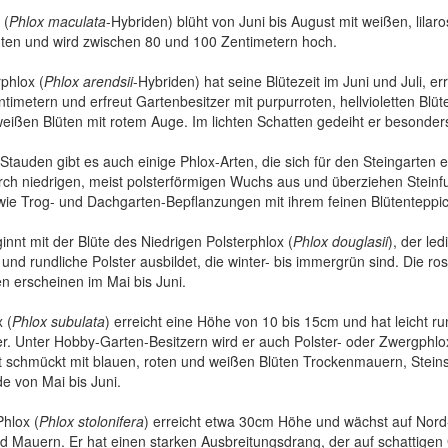
 (
Phlox maculata
-Hybriden) blüht von Juni bis August mit weißen, lilar
ten und wird zwischen 80 und 100 Zentimetern hoch.
phlox (
Phlox arendsii
-Hybriden) hat seine Blütezeit im Juni und Juli, e
timetern und erfreut Gartenbesitzer mit purpurroten, hellvioletten Blüt
eißen Blüten mit rotem Auge. Im lichten Schatten gedeiht er besonders
tauden gibt es auch einige Phlox-Arten, die sich für den Steingarten e
rch niedrigen, meist polsterförmigen Wuchs aus und überziehen Steinf
ie Trog- und Dachgarten-Bepflanzungen mit ihrem feinen Blütenteppic
innt mit der Blüte des Niedrigen Polsterphlox (
Phlox douglasii
), der le
und rundliche Polster ausbildet, die winter- bis immergrün sind. Die ros
en erscheinen im Mai bis Juni.
 (
Phlox subulata
) erreicht eine Höhe von 10 bis 15cm und hat leicht ru
ter. Unter Hobby-Garten-Besitzern wird er auch Polster- oder Zwergphl
 schmückt mit blauen, roten und weißen Blüten Trockenmauern, Stein
 von Mai bis Juni.
hlox (
Phlox stolonifera
) erreicht etwa 30cm Höhe und wächst auf Nord
 Mauern. Er hat einen starken Ausbreitungsdrang, der auf schattigen