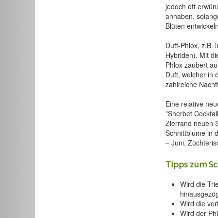
jedoch oft erwün
anhaben, solange
Blüten entwickel
Duft-Phlox, z.B. 
Hybriden). Mit d
Phlox zaubert auf
Duft, welcher in
zahlreiche Nacht
Eine relative neu
"Sherbet Cocktail
Zierrand neuen 
Schnittblume in 
– Juni. Züchterisc
Tipps zum Sc
Wird die Tri
hinausgezöge
Wird die ver
Wird der Ph