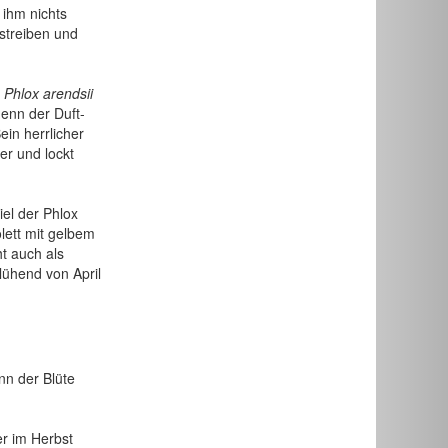
 ihm nichts
streiben und
r
Phlox arendsii
enn der Duft-
ein herrlicher
er und lockt
iel der Phlox
olett mit gelbem
t auch als
lühend von April
nn der Blüte
r im Herbst