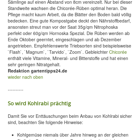
Sämlinge auf einen Abstand von 8cm vereinzelt. Nur bei dieser
Standweite wachsen die Chicorée-Rüben optimal heran. Die
Pflege macht kaum Arbeit, da die Blätter den Boden bald völlig
bedecken. Eine gute Kompostgabe deckt den Nährstoffbedarf,
ansonsten streut man vor der Saat 35g/qm Nitrophoska
perfekt oder 60g/qm Hornoska Spezial. Die Rüben werden ab
Ende Oktober geerntet, eingeschlagen und ab Dezember
angetrieben. Empfehlenswerte Triebsorten sind beispielsweise
`Flash`, `Magnum`, `Tarvido`, `Zoom`. Gebleichter
Chicorée
enthält viele Vitamine, Mineral- und Bitterstoffe und hat einen
sehr geringen Nitratgehalt.
Redaktion gartentipps24.de
wieder nach oben
----------
So wird Kohlrabi prächtig
Damit Sie vor Enttäuschungen beim Anbau von Kohlrabi sicher
sind, beachten Sie folgende Hinweise:
Kohlgemüse niemals über Jahre hinweg an der gleichen