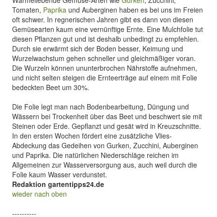
Wärmeliebende Gemüse-Arten wie
Gurken
, Zucchini,
Tomaten,
Paprika
und Auberginen haben es bei uns im Freien
oft schwer. In regnerischen Jahren gibt es dann von diesen
Gemüsearten kaum eine vernünftige Ernte. Eine Mulchfolie tut
diesen Pflanzen gut und ist deshalb unbedingt zu empfehlen.
Durch sie erwärmt sich der Boden besser, Keimung und
Wurzelwachstum gehen schneller und gleichmäßiger voran.
Die Wurzeln können ununterbrochen Nährstoffe aufnehmen,
und nicht selten steigen die Ernteerträge auf einem mit Folie
bedeckten Beet um 30%.
Die Folie legt man nach Bodenbearbeitung, Düngung und
Wässern bei Trockenheit über das Beet und beschwert sie mit
Steinen oder Erde. Gepflanzt und gesät wird in Kreuzschnitte.
In den ersten Wochen fördert eine zusätzliche Vlies-
Abdeckung das Gedeihen von Gurken, Zucchini, Auberginen
und Paprika. Die natürlichen Niederschläge reichen im
Allgemeinen zur Wasserversorgung aus, auch weil durch die
Folie kaum Wasser verdunstet.
Redaktion gartentipps24.de
wieder nach oben
----------