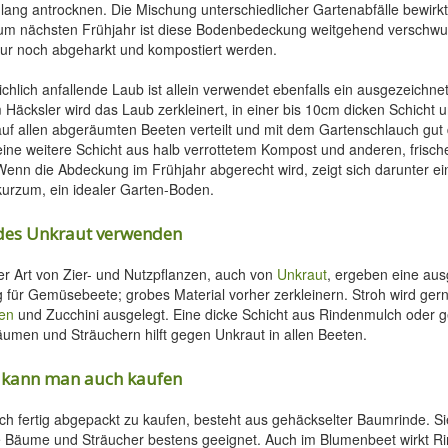
 lang antrocknen. Die Mischung unterschiedlicher Gartenabfälle bewirkt
 zum nächsten Frühjahr ist diese Bodenbedeckung weitgehend verschw
ur noch abgeharkt und kompostiert werden.
ichlich anfallende Laub ist allein verwendet ebenfalls ein ausgezeichne
m Häcksler wird das Laub zerkleinert, in einer bis 10cm dicken Schicht
uf allen abgeräumten Beeten verteilt und mit dem Gartenschlauch gut 
ne weitere Schicht aus halb verrottetem Kompost und anderen, frisch
Wenn die Abdeckung im Frühjahr abgerecht wird, zeigt sich darunter ein
urzum, ein idealer Garten-Boden.
des Unkraut verwenden
ler Art von Zier- und Nutzpflanzen, auch von
Unkraut
, ergeben eine au
ür Gemüsebeete; grobes Material vorher zerkleinern. Stroh wird gern
en
und Zucchini ausgelegt. Eine dicke Schicht aus Rindenmulch oder 
äumen und Sträuchern hilft gegen Unkraut in allen Beeten.
 kann man auch kaufen
h fertig abgepackt zu kaufen, besteht aus gehäckselter Baumrinde. Sie
le Bäume und Sträucher bestens geeignet. Auch im Blumenbeet wirkt 