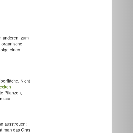
n anderen, zum
s organische
Folge einen
berfläche. Nicht
ecken
e Pflanzen,
enzaun.
nn ausstreuen;
sst man das Gras