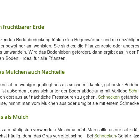
n fruchtbarer Erde
ützenden Bodenbedeckung fühlen sich Regenwürmer und die unzählige
denbewohner am wohlsten. Sie sind es, die Pflanzenreste oder andere
s umwandeln. Wird das Bodenleben gefördert, dann ergibt das in der 
n-Boden – ideal für alle Pflanzen.
das Mulchen auch Nachteile
ten sehen weniger gepflegt aus als solche mit kahler, geharkter Bodeno
 ist außerdem, dass sich unter der Bodenabdeckung mit Vorliebe
Schn
on dort aus auf nächtliche Fresstouren zu gehen.
Schnecken
gefährdet
weise, nimmt man vom Mulchen aus oder umgibt sie mit einem Schneck
s als Mulch
das am häufigsten verwendete Mulchmaterial. Man sollte es nur sehr dü
hst häufig, denn das Gras verrottet schnell. Bei
Schnecken
-Gefahr lä