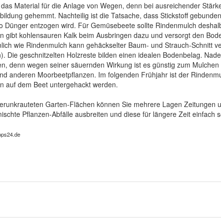
ist das Material für die Anlage von Wegen, denn bei ausreichender Stärk
bildung gehemmt. Nachteilig ist die Tatsache, dass Stickstoff gebunde
o Dünger entzogen wird. Für Gemüsebeete sollte Rindenmulch deshalb
 gibt kohlensauren Kalk beim Ausbringen dazu und versorgt den Boden
lich wie Rindenmulch kann gehäckselter Baum- und Strauch-Schnitt 
n). Die geschnitzelten Holzreste bilden einen idealen Bodenbelag. Nadel
en, denn wegen seiner säuernden Wirkung ist es günstig zum Mulchen
nd anderen Moorbeetpflanzen. Im folgenden Frühjahr ist der Rindenm
nn auf dem Beet untergehackt werden.
verunkrauteten Garten-Flächen können Sie mehrere Lagen Zeitungen 
ischte Pflanzen-Abfälle ausbreiten und diese für längere Zeit einfach 
ipps24.de