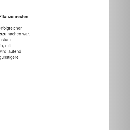
Pflanzenresten
erfolgreicher
uszumachen war.
chstum
n; mit
wird laufend
günstigere