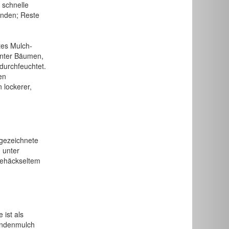
 schnelle
unden; Reste
tes Mulch-
 unter Bäumen,
durchfeuchtet.
en
 lockerer,
sgezeichnete
 unter
gehäckseltem
 ist als
Rindenmulch