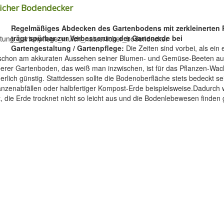
licher Bodendecker
Regelmäßiges Abdecken des Gartenbodens mit zerkleinerten 
trägt spürbar zur Verbesserung der Gartenerde bei
Gartengestaltung / Gartenpflege:
Die Zeiten sind vorbei, als ein 
 schon am akkuraten Aussehen seiner Blumen- und Gemüse-Beeten a
berer Gartenboden, das weiß man inzwischen, ist für das Pflanzen-Wa
rlich günstig. Stattdessen sollte die Bodenoberfläche stets bedeckt sei
lanzenabfällen oder halbfertiger Kompost-Erde beispielsweise.Dadurch 
 die Erde trocknet nicht so leicht aus und die Bodenlebewesen finden 