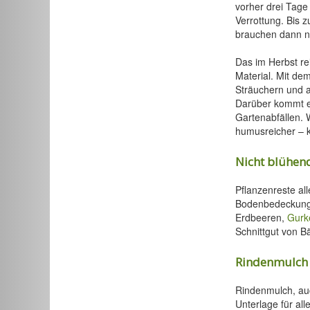
vorher drei Tage
Verrottung. Bis
brauchen dann n
Das im Herbst re
Material. Mit de
Sträuchern und a
Darüber kommt ei
Gartenabfällen. 
humusreicher – k
Nicht blühen
Pflanzenreste al
Bodenbedeckung f
Erdbeeren,
Gurk
Schnittgut von B
Rindenmulch
Rindenmulch, auc
Unterlage für al