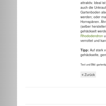
attraktiv. Ideal 
auch die Unkraut
Gartenboden als
werden; oder man
Hornspänen. Ähn
(selber herstelle
gehäckselt werd
Rhododendron
u
verrottet und ka
Tipp:
Auf stark 
gehäckselte, gem
Text und Bild: gartent
Zurück