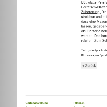
Eßl. glatte Peters
Borretsch-Blätter
Zubereitung:
Die 
streichen und mi
dass eine Mayonn
lassen, gegebene
die Eiersoße he
werden. Das hart
reichen. Zum Sch
Text: gartentipps24.de
Bild: w.r.wagner / pixel
Zurück
Gartengestaltung
Pflanzen