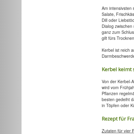
Am intensivsten s
Salate, Frischkäs
Dill oder Liebstö
Dialog zwischen 
ganz zum Schluss
gilt fürs Trockn
Kerbel ist reich 
Darmbeschwerden.
Kerbel keimt 
Von der Kerbel-A
wird vom Frühjah
Pflanzen regelmä
besten gedeiht d
in Töpfen oder K
Rezept für Fr
Zutaten für vier