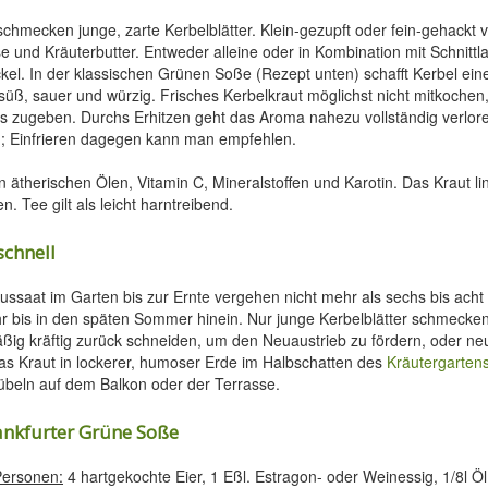
chmecken junge, zarte Kerbelblätter. Klein-gezupft oder fein-gehackt v
e und Kräuterbutter. Entweder alleine oder in Kombination mit Schnittla
ckel. In der klassischen Grünen Soße (Rezept unten) schafft Kerbel ein
süß, sauer und würzig. Frisches Kerbelkraut möglichst nicht mitkochen
 zugeben. Durchs Erhitzen geht das Aroma nahezu vollständig verlor
en; Einfrieren dagegen kann man empfehlen.
an ätherischen Ölen, Vitamin C, Mineralstoffen und Karotin. Das Kraut 
 Tee gilt als leicht harntreibend.
schnell
ussaat im Garten bis zur Ernte vergehen nicht mehr als sechs bis ach
r bis in den späten Sommer hinein. Nur junge Kerbelblätter schmecken
ßig kräftig zurück schneiden, um den Neuaustrieb zu fördern, oder n
as Kraut in lockerer, humoser Erde im Halbschatten des
Kräutergarten
übeln auf dem Balkon oder der Terrasse.
ankfurter Grüne Soße
 Personen:
4 hartgekochte Eier, 1 Eßl. Estragon- oder Weinessig, 1/8l Öl