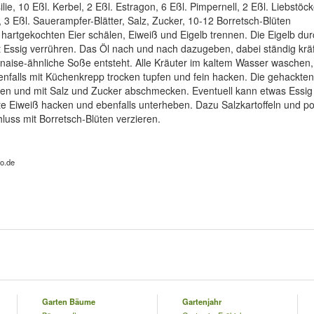
ilie, 10 Eßl. Kerbel, 2 Eßl. Estragon, 6 Eßl. Pimpernell, 2 Eßl. Liebstöck
, 3 Eßl. Sauerampfer-Blätter, Salz, Zucker, 10-12 Borretsch-Blüten
hartgekochten Eier schälen, Eiweiß und Eigelb trennen. Die Eigelb dur
t Essig verrühren. Das Öl nach und nach dazugeben, dabei ständig kräf
aise-ähnliche Soße entsteht. Alle Kräuter im kaltem Wasser waschen,
nfalls mit Küchenkrepp trocken tupfen und fein hacken. Die gehackten
ben und mit Salz und Zucker abschmecken. Eventuell kann etwas Essi
e Eiweiß hacken und ebenfalls unterheben. Dazu Salzkartoffeln und po
luss mit Borretsch-Blüten verzieren.
io.de
Garten Bäume
Gartenjahr