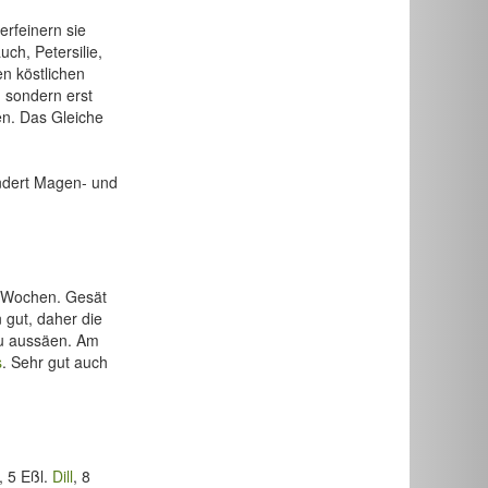
erfeinern sie
uch, Petersilie,
en köstlichen
, sondern erst
en. Das Gleiche
lindert Magen- und
t Wochen. Gesät
 gut, daher die
eu aussäen. Am
s
. Sehr gut auch
, 5 Eßl.
Dill
, 8