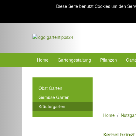
Diese Seite benutzt Cookies um den Serv
Home
Gartengestaltung
Pflanzen
Gart
Obst Garten
Gemüse Garten
Kräutergarten
Home
Nutzgar
Kerbel bringt