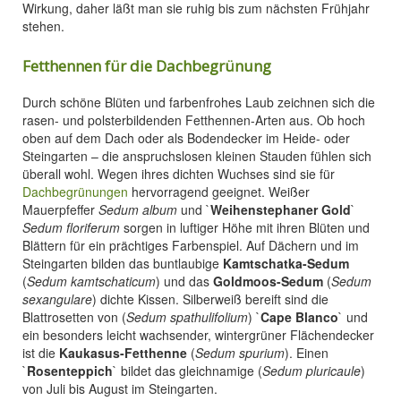
Wirkung, daher läßt man sie ruhig bis zum nächsten Frühjahr
stehen.
Fetthennen für die Dachbegrünung
Durch schöne Blüten und farbenfrohes Laub zeichnen sich die
rasen- und polsterbildenden Fetthennen-Arten aus. Ob hoch
oben auf dem Dach oder als Bodendecker im Heide- oder
Steingarten – die anspruchslosen kleinen Stauden fühlen sich
überall wohl. Wegen ihres dichten Wuchses sind sie für
Dachbegrünungen
hervorragend geeignet. Weißer
Mauerpfeffer
Sedum album
und `
Weihenstephaner Gold
`
Sedum floriferum
sorgen in luftiger Höhe mit ihren Blüten und
Blättern für ein prächtiges Farbenspiel. Auf Dächern und im
Steingarten bilden das buntlaubige
Kamtschatka-Sedum
(
Sedum kamtschaticum
) und das
Goldmoos-Sedum
(
Sedum
sexangulare
) dichte Kissen. Silberweiß bereift sind die
Blattrosetten von (
Sedum spathulifolium
) `
Cape Blanco
` und
ein besonders leicht wachsender, wintergrüner Flächendecker
ist die
Kaukasus-Fetthenne
(
Sedum spurium
). Einen
`
Rosenteppich
` bildet das gleichnamige (
Sedum pluricaule
)
von Juli bis August im Steingarten.