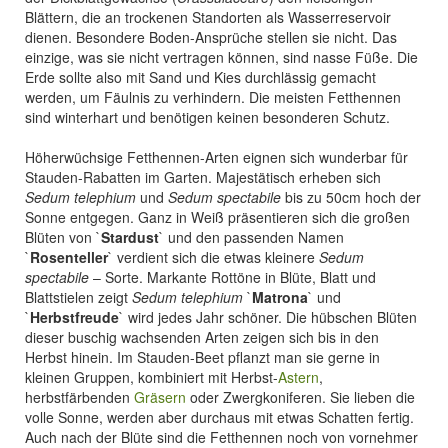
Blättern, die an trockenen Standorten als Wasserreservoir
dienen. Besondere Boden-Ansprüche stellen sie nicht. Das
einzige, was sie nicht vertragen können, sind nasse Füße. Die
Erde sollte also mit Sand und Kies durchlässig gemacht
werden, um Fäulnis zu verhindern. Die meisten Fetthennen
sind winterhart und benötigen keinen besonderen Schutz.
Höherwüchsige Fetthennen-Arten eignen sich wunderbar für
Stauden-Rabatten im Garten. Majestätisch erheben sich
Sedum telephium
und
Sedum spectabile
bis zu 50cm hoch der
Sonne entgegen. Ganz in Weiß präsentieren sich die großen
Blüten von `
Stardust
` und den passenden Namen
`
Rosenteller
` verdient sich die etwas kleinere
Sedum
spectabile
– Sorte. Markante Rottöne in Blüte, Blatt und
Blattstielen zeigt
Sedum telephium
`
Matrona
` und
`
Herbstfreude
` wird jedes Jahr schöner. Die hübschen Blüten
dieser buschig wachsenden Arten zeigen sich bis in den
Herbst hinein. Im Stauden-Beet pflanzt man sie gerne in
kleinen Gruppen, kombiniert mit Herbst-
Astern
,
herbstfärbenden
Gräsern
oder Zwergkoniferen. Sie lieben die
volle Sonne, werden aber durchaus mit etwas Schatten fertig.
Auch nach der Blüte sind die Fetthennen noch von vornehmer