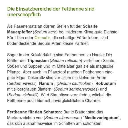
Die Einsatzbereiche der Fetthenne sind
unerschöpflich
Als Rasenersatz an dürren Stellen tut der
Scharfe
Mauerpfeffer
(
Sedum acre
) bei milderem Klima gute Dienste.
Für Lilien oder
Clematis
, die schattige Füße lieben, sind
bodendeckende Sedum-Arten ideale Partner.
Sogar in der Kräuterküche sind Fetthennen zu Hause: Die
Blätter der
Tripmadam
(
Sedum reflexum
) verfeinern Salate,
Soßen und Suppen und im Mittelalter galt sie als magische
Pflanze. Aber auch im Pflanztopf machen Fetthennen eine
gute Figur. Dekorativ sind vor allem die kleineren Arten
(
Sedum ewersii
) `
Nanum
`, (
Sedum cauticolum
) `
Robustum
`
mit silbergrauen Blättern, (
Sedum sempervivoides
) und
(
Sedum sieboldii
). Wird Staunässe vermieden, wächst die
Fetthenne auch hier mit unvergleichlichem Charme.
Fetthenne für den Schatten:
Bunte Blätter sind das
Markenzeichen von (
Sedum alboroseum
) `
Mediovariegatum
`,
das sich ausnahmsweise im Schatten am schönsten