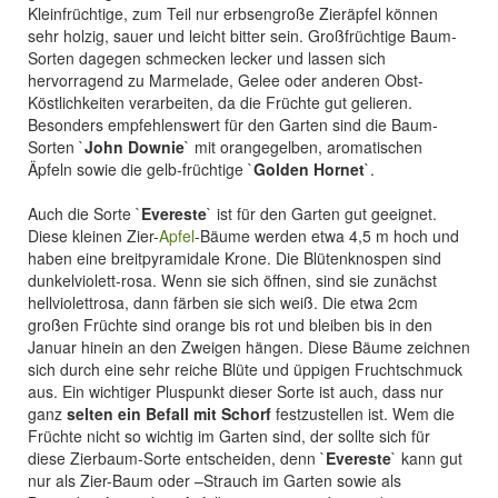
Kleinfrüchtige, zum Teil nur erbsengroße Zieräpfel können
sehr holzig, sauer und leicht bitter sein. Großfrüchtige Baum-
Sorten dagegen schmecken lecker und lassen sich
hervorragend zu Marmelade, Gelee oder anderen Obst-
Köstlichkeiten verarbeiten, da die Früchte gut gelieren.
Besonders empfehlenswert für den Garten sind die Baum-
Sorten `
John Downie
` mit orangegelben, aromatischen
Äpfeln sowie die gelb-früchtige `
Golden Hornet
`.
Auch die Sorte `
Evereste
` ist für den Garten gut geeignet.
Diese kleinen Zier-
Apfel
-Bäume werden etwa 4,5 m hoch und
haben eine breitpyramidale Krone. Die Blütenknospen sind
dunkelviolett-rosa. Wenn sie sich öffnen, sind sie zunächst
hellviolettrosa, dann färben sie sich weiß. Die etwa 2cm
großen Früchte sind orange bis rot und bleiben bis in den
Januar hinein an den Zweigen hängen. Diese Bäume zeichnen
sich durch eine sehr reiche Blüte und üppigen Fruchtschmuck
aus. Ein wichtiger Pluspunkt dieser Sorte ist auch, dass nur
ganz
selten ein Befall mit Schorf
festzustellen ist. Wem die
Früchte nicht so wichtig im Garten sind, der sollte sich für
diese Zierbaum-Sorte entscheiden, denn `
Evereste
` kann gut
nur als Zier-Baum oder –Strauch im Garten sowie als