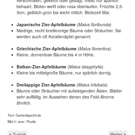
verschmälert, gekerbt oder gesägt, meist nur spärlich
behaart. Blüten weiß oder rosa überlaufen. Früchte 2,5-
3cm, gelblich-grün bis leicht rötlich. Blütezeit Mai.
Japanische Zier-Apfelbäume
(
Malus floribunda
)
Niedrige, recht breitkronige Bäume oder Sträucher. Sie
werden auch oft Korallenäpfel genannt.
Griechische Zier-Apfelbäume
(
Malus florentina
)
Kleine, dornenlose Bäume bis 4 m Höhe.
Balkan-Zier-Apfelbäume
(
Malus dasyphylia
)
Kleine bis mittelgroße Bäume, nur spärlich dornig.
Dreilappige Zier-Apfelbäume
(
Malus trilobata
)
Bäume oder Sträucher mit aufsteigenden Ästen. Blätter
sehr auffällig, im Aussehen denen des Feld-Ahorns
ähnlich.
Text: Gartentipps24.de
Bild ©: wrw /
Pixelio
Zurück
Weiter