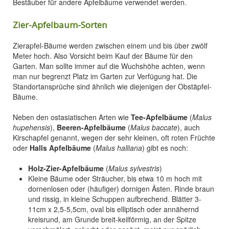
Bestäuber für andere Apfelbäume verwendet werden.
Zier-Apfelbaum-Sorten
Zierapfel-Bäume werden zwischen einem und bis über zwölf
Meter hoch. Also Vorsicht beim Kauf der Bäume für den
Garten. Man sollte immer auf die Wuchshöhe achten, wenn
man nur begrenzt Platz im Garten zur Verfügung hat. Die
Standortansprüche sind ähnlich wie diejenigen der Obstäpfel-
Bäume.
Neben den ostasiatischen Arten wie
Tee-Apfelbäume
(
Malus
hupehensis
),
Beeren-Apfelbäume
(
Malus baccate
), auch
Kirschapfel genannt, wegen der sehr kleinen, oft roten Früchte
oder
Halls Apfelbäume
(
Malus halliana
) gibt es noch:
Holz-Zier-Apfelbäume
(
Malus sylvestris
)
Kleine Bäume oder Sträucher, bis etwa 10 m hoch mit
dornenlosen oder (häufiger) dornigen Ästen. Rinde braun
und rissig, in kleine Schuppen aufbrechend. Blätter 3-
11cm x 2,5-5,5cm, oval bis elliptisch oder annähernd
kreisrund, am Grunde breit-keilförmig, an der Spitze