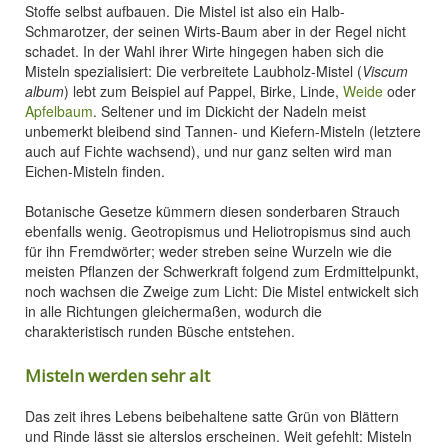
Stoffe selbst aufbauen. Die Mistel ist also ein Halb-
Schmarotzer, der seinen Wirts-Baum aber in der Regel nicht
schadet. In der Wahl ihrer Wirte hingegen haben sich die
Misteln spezialisiert: Die verbreitete Laubholz-Mistel (
Viscum
album
) lebt zum Beispiel auf Pappel, Birke, Linde,
Weide
oder
Apfelbaum
. Seltener und im Dickicht der Nadeln meist
unbemerkt bleibend sind Tannen- und Kiefern-Misteln (letztere
auch auf Fichte wachsend), und nur ganz selten wird man
Eichen-Misteln finden.
Botanische Gesetze kümmern diesen sonderbaren Strauch
ebenfalls wenig. Geotropismus und Heliotropismus sind auch
für ihn Fremdwörter; weder streben seine Wurzeln wie die
meisten Pflanzen der Schwerkraft folgend zum Erdmittelpunkt,
noch wachsen die Zweige zum Licht: Die Mistel entwickelt sich
in alle Richtungen gleichermaßen, wodurch die
charakteristisch runden Büsche entstehen.
Misteln werden sehr alt
Das zeit ihres Lebens beibehaltene satte Grün von Blättern
und Rinde lässt sie alterslos erscheinen. Weit gefehlt: Misteln