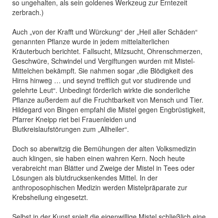
so ungehalten, als sein goldenes Werkzeug zur Erntezeit
zerbrach.)
Auch „von der Krafft und Würckung“ der „Heil aller Schäden“
genannten Pflanze wurde in jedem mittelalterlichen
Kräuterbuch berichtet. Fallsucht, Milzsucht, Ohrenschmerzen,
Geschwüre, Schwindel und Vergiftungen wurden mit Mistel-
Mittelchen bekämpft. Sie nahmen sogar „die Blödigkeit des
Hirns hinweg … und seynd trefflich gut vor studirende und
gelehrte Leut“. Unbedingt förderlich wirkte die sonderliche
Pflanze außerdem auf die Fruchtbarkeit von Mensch und Tier.
Hildegard von Bingen empfahl die Mistel gegen Engbrüstigkeit,
Pfarrer Kneipp riet bei Frauenleiden und
Blutkreislaufstörungen zum „Allheiler“.
Doch so aberwitzig die Bemühungen der alten Volksmedizin
auch klingen, sie haben einen wahren Kern. Noch heute
verabreicht man Blätter und Zweige der Mistel in Tees oder
Lösungen als blutdrucksenkendes Mittel. In der
anthroposophischen Medizin werden Mistelpräparate zur
Krebsheilung eingesetzt.
Selbst in der Kunst spielt die eigenwillige Mistel schließlich eine