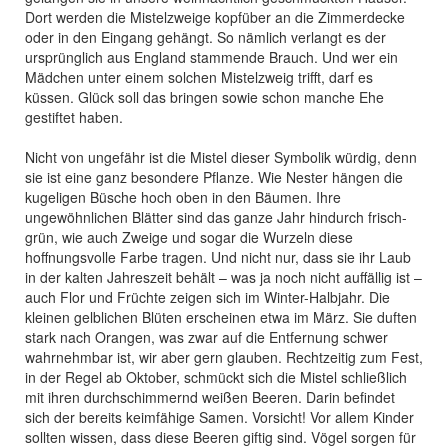
Dort werden die Mistelzweige kopfüber an die Zimmerdecke
oder in den Eingang gehängt. So nämlich verlangt es der
ursprünglich aus England stammende Brauch. Und wer ein
Mädchen unter einem solchen Mistelzweig trifft, darf es
küssen. Glück soll das bringen sowie schon manche Ehe
gestiftet haben.
Nicht von ungefähr ist die Mistel dieser Symbolik würdig, denn
sie ist eine ganz besondere Pflanze. Wie Nester hängen die
kugeligen Büsche hoch oben in den Bäumen. Ihre
ungewöhnlichen Blätter sind das ganze Jahr hindurch frisch-
grün, wie auch Zweige und sogar die Wurzeln diese
hoffnungsvolle Farbe tragen. Und nicht nur, dass sie ihr Laub
in der kalten Jahreszeit behält – was ja noch nicht auffällig ist –
auch Flor und Früchte zeigen sich im Winter-Halbjahr. Die
kleinen gelblichen Blüten erscheinen etwa im März. Sie duften
stark nach Orangen, was zwar auf die Entfernung schwer
wahrnehmbar ist, wir aber gern glauben. Rechtzeitig zum Fest,
in der Regel ab Oktober, schmückt sich die Mistel schließlich
mit ihren durchschimmernd weißen Beeren. Darin befindet
sich der bereits keimfähige Samen. Vorsicht! Vor allem Kinder
sollten wissen, dass diese Beeren giftig sind. Vögel sorgen für