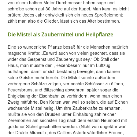
von einem halben Meter Durchmesser haben sage und
schreibe schon gut 30 Jahre auf der Kugel. Man kann es leicht
prüfen: Jedes Jahr entwickelt sich ein neues Sproßelement;
zählt man also die Glieder, lässt sich das Alter bestimmen.
Die Mistel als Zaubermittel und Heilpflanze
Eine so wunderliche Pflanze besaß für die Menschen natürlich
magische Kräfte: „Es wird auch von vielen geachtet, dass sie
wider das Gespenst und Zauberey gut sey.“ Ob Stall oder
Haus, man musste den „Hexenbesen“ nur im Luftzug
aufhängen, damit er sich beständig bewegte, dann kamen
keine Geister mehr herein. Die Mistel konnte außerdem
verborgene Schätze zeigen, vermochte Schlösser zu öffnen,
Feuersbrunst und Blitzschlag abwehren, später sogar die
Entgleisung der Eisenbahn zu verhindern, wenn man einen
Zweig mitführte. Den Kelten war, weil so selten, die auf Eichen
wachsende Mistel heilig. Um ihre Zauberkräfte zu erhalten,
mußte sie von den Druiden unter Einhaltung zahlreicher
Zeremonien am sechsten Tag nach dem ersten Neumond mit
goldener Sichel geschnitten werden. (Nicht von ungefähr war
der Druide Miraculix, des Calliers Asterix väterlicher Freund,