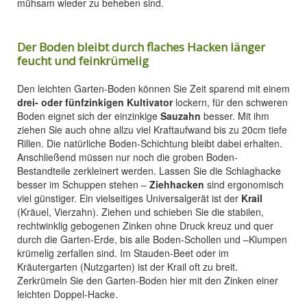
mühsam wieder zu beheben sind.
Der Boden bleibt durch flaches Hacken länger
feucht und feinkrümelig
Den leichten Garten-Boden können Sie Zeit sparend mit einem
drei- oder fünfzinkigen Kultivator
lockern, für den schweren
Boden eignet sich der einzinkige
Sauzahn
besser. Mit ihm
ziehen Sie auch ohne allzu viel Kraftaufwand bis zu 20cm tiefe
Rillen. Die natürliche Boden-Schichtung bleibt dabei erhalten.
Anschließend müssen nur noch die groben Boden-
Bestandteile zerkleinert werden. Lassen Sie die Schlaghacke
besser im Schuppen stehen –
Ziehhacken
sind ergonomisch
viel günstiger. Ein vielseitiges Universalgerät ist der
Krail
(Kräuel, Vierzahn). Ziehen und schieben Sie die stabilen,
rechtwinklig gebogenen Zinken ohne Druck kreuz und quer
durch die Garten-Erde, bis alle Boden-Schollen und –Klumpen
krümelig zerfallen sind. Im Stauden-Beet oder im
Kräutergarten (Nutzgarten) ist der Krail oft zu breit.
Zerkrümeln Sie den Garten-Boden hier mit den Zinken einer
leichten Doppel-Hacke.