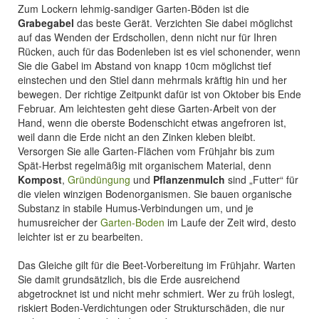
Zum Lockern lehmig-sandiger Garten-Böden ist die
Grabegabel
das beste Gerät. Verzichten Sie dabei möglichst
auf das Wenden der Erdschollen, denn nicht nur für Ihren
Rücken, auch für das Bodenleben ist es viel schonender, wenn
Sie die Gabel im Abstand von knapp 10cm möglichst tief
einstechen und den Stiel dann mehrmals kräftig hin und her
bewegen. Der richtige Zeitpunkt dafür ist von Oktober bis Ende
Februar. Am leichtesten geht diese Garten-Arbeit von der
Hand, wenn die oberste Bodenschicht etwas angefroren ist,
weil dann die Erde nicht an den Zinken kleben bleibt.
Versorgen Sie alle Garten-Flächen vom Frühjahr bis zum
Spät-Herbst regelmäßig mit organischem Material, denn
Kompost
,
Gründüngung
und
Pflanzenmulch
sind „Futter“ für
die vielen winzigen Bodenorganismen. Sie bauen organische
Substanz in stabile Humus-Verbindungen um, und je
humusreicher der
Garten-Boden
im Laufe der Zeit wird, desto
leichter ist er zu bearbeiten.
Das Gleiche gilt für die Beet-Vorbereitung im Frühjahr. Warten
Sie damit grundsätzlich, bis die Erde ausreichend
abgetrocknet ist und nicht mehr schmiert. Wer zu früh loslegt,
riskiert Boden-Verdichtungen oder Strukturschäden, die nur