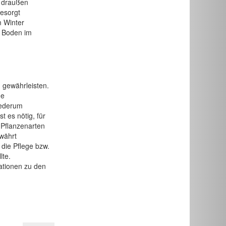
r draußen
besorgt
m Winter
m Boden im
 gewährleisten.
ne
iederum
t es nötig, für
 Pflanzenarten
ewährt
die Pflege bzw.
lte.
ationen zu den