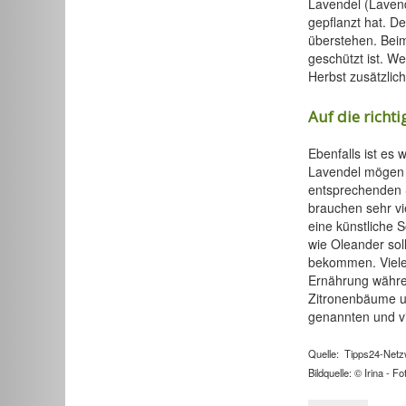
Lavendel (Lavend
gepflanzt hat. D
überstehen. Beim
geschützt ist. W
Herbst zusätzlich
Auf die richt
Ebenfalls ist es 
Lavendel mögen 
entsprechenden S
brauchen sehr vie
eine künstliche 
wie Oleander sol
bekommen. Viele 
Ernährung währen
Zitronenbäume u
genannten und vi
Quelle: Tipps24-Netz
Bildquelle: © Irina - F