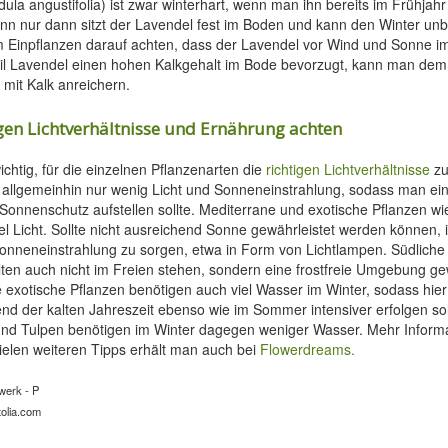
ula angustifolia) ist zwar winterhart, wenn man ihn bereits im Frühjah
enn nur dann sitzt der Lavendel fest im Boden und kann den Winter un
 Einpflanzen darauf achten, dass der Lavendel vor Wind und Sonne i
eil Lavendel einen hohen Kalkgehalt im Bode bevorzugt, kann man de
 mit Kalk anreichern.
igen Lichtverhältnisse und Ernährung achten
wichtig, für die einzelnen Pflanzenarten die
richtigen Lichtverhältnisse
zu
allgemeinhin nur wenig Licht und Sonneneinstrahlung, sodass man ei
onnenschutz aufstellen sollte. Mediterrane und exotische Pflanzen w
l Licht. Sollte nicht ausreichend Sonne gewährleistet werden können, is
Sonneneinstrahlung zu sorgen, etwa in Form von Lichtlampen. Südliche
lten auch nicht im Freien stehen, sondern eine frostfreie Umgebung g
exotische Pflanzen benötigen auch viel Wasser im Winter, sodass hier 
d der kalten Jahreszeit ebenso wie im Sommer intensiver erfolgen sol
nd Tulpen benötigen im Winter dagegen weniger Wasser. Mehr Inform
elen weiteren Tipps erhält man auch bei
Flowerdreams.
werk - P
otolia.com