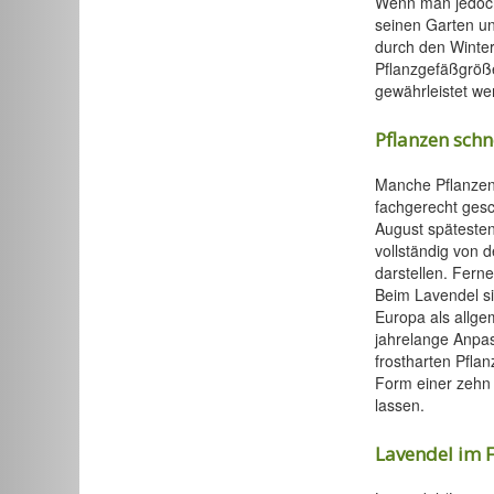
Wenn man jedoch 
seinen Garten un
durch den Winter
Pflanzgefäßgröße
gewährleistet we
Pflanzen sch
Manche Pflanzen
fachgerecht gesch
August spätesten
vollständig von 
darstellen. Fern
Beim Lavendel si
Europa als allge
jahrelange Anpas
frostharten Pfla
Form einer zehn Z
lassen.
Lavendel im 