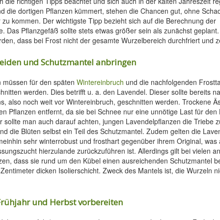
die richtigen Tipps beachtet und sich auch in der kalten Jahreszeit 
d die dortigen Pflanzen kümmert, stehen die Chancen gut, ohne Scha
 zu kommen. Der wichtigste Tipp bezieht sich auf die Berechnung der
. Das Pflanzgefäß sollte stets etwas größer sein als zunächst geplant
rden, dass bei Frost nicht der gesamte Wurzelbereich durchfriert und ze
neiden und Schutzmantel anbringen
 müssen für den späten
Wintereinbruch
und die nachfolgenden Frostt
nitten werden. Dies betrifft u. a. den Lavendel. Dieser sollte bereits n
s, also noch weit vor Wintereinbruch, geschnitten werden. Trockene Ä
den Pflanzen entfernt, da sie bei Schnee nur eine unnötige Last für den
er sollte man auch darauf achten, jungen Lavendelpflanzen die Triebe z
nd die Blüten selbst ein Teil des Schutzmantel. Zudem gelten die Laven
meinhin sehr winterrobust und frosthart gegenüber ihrem Original, was 
sungszucht hierzulande zurückzuführen ist. Allerdings gilt bei vielen a
nzen, dass sie rund um den Kübel einen ausreichenden Schutzmantel be
entimeter dicken Isolierschicht. Zweck des Mantels ist, die Wurzeln nic
Frühjahr und Herbst vorbereiten