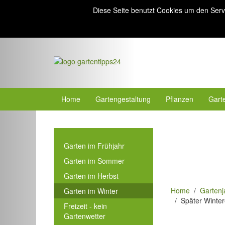
Diese Seite benutzt Cookies um den Serv
Home
Gartengestaltung
Pflanzen
Gart
Garten im Frühjahr
Garten im Sommer
Garten im Herbst
Home
Gartenj
Garten im Winter
Später Winter
Freizeit - kein
Gartenwetter