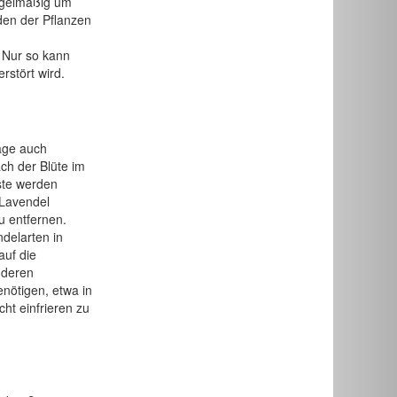
regelmäßig um
den der Pflanzen
. Nur so kann
rstört wird.
age auch
ach der Blüte im
ste werden
 Lavendel
u entfernen.
delarten in
auf die
nderen
nötigen, etwa in
ht einfrieren zu