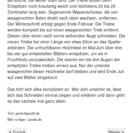
als solche, die weiter oben sind. Die Triebe sollten beim
Entspitzen noch krautartig weich und höchstens 20 bis 25
Zentimeter lang sein. Sogenannte Wasserschosse, die von
waagerechten Ästen direkt nach oben wachsen, entfernen.
Der Winterschnitt erfolgt gegen Ende Februar. Die Triebe
werden komplett bis auf einen waagerechten Trieb entfernt.
Diesen über einen nach vorne stehenden Auge schneiden. Die
neuen Triebe bei einer Länge von etwa 20cm an das Spalier
anbinden. Die unfruchtbaren Holztriebe im Mai/Juni über drei
bis vier gut entwickelten Blättern entspitzen, um sie in
Fruchtholz umzuwandeln. Die oberen ein bis drei Augen der
entspitzten Triebe treiben erneut aus. Nur der unterste
waagerechte dieser Holztriebe darf bleiben und wird Ende Juli
auf zwei Blätter eingekürzt.
Das hört sich alles kompliziert an. Wer sich unsicher ist, lässt
sich das Schneiden einmal zeigen und erklären und dann geht
es das nächste mal ganz allein.
Text: gartentipps24.de
Bild: ro18ger / pixelio.de
Zurück
Weiter