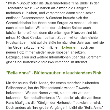
"Twist-n-Shout" oder die Bauernhortensie "The Bride" in der
Trendfarbe Weiß: Sie haben als einzige die Fähigkeit,
mehrfach zu blühen, und versprechen damit einen schier
endlosen Blütensommer. Außerdem braucht sich der
Gartenliebhaber bei ihnen keine Sorgen zu machen, ob sie
nach einem kalten Winter in der nächsten Saison auch
tatsächlich erblühen, denn die prächtigen Pflanzen sind bis
minus 30 Grad Celsius frosthart. Zudem wirken sich leichte
Frostschäden nicht auf die Blüte im nächsten Jahr aus, weil sie
- im Gegensatz zu herkömmlichen
Hortensien
- auch am
neuen Holz immer wieder neue Knospen ansetzen.
Bezugsquellen und weitere Informationen über das Sortiment
gibt es bei hortensie-endless-summer.de im Internet.
"Bella Anna" - Blütenzauber in leuchtendem Pink
Mit der neuen "Bella Anna", der ersten mehrfach blühenden
Ballhortensie, hat die Pflanzenfamilie wieder Zuwachs
bekommen. Wie der Name verrät, stammt sie von der
bekannten Schneeballhortensie "Annabelle" ab, die von ihren
Fans häufig als die "Königin der Hortensien" bezeichnet wird.
Doch anders als ihre große Vorgängerin blüht die "Bella Anna"