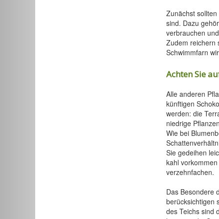
Zunächst sollten
sind. Dazu gehör
verbrauchen und
Zudem reichern s
Schwimmfarn wirk
Achten Sie au
Alle anderen Pfl
künftigen Schokol
werden: die Terr
niedrige Pflanze
Wie bei Blumenbe
Schattenverhältn
Sie gedeihen lei
kahl vorkommen s
verzehnfachen.
Das Besondere de
berücksichtigen s
des Teichs sind