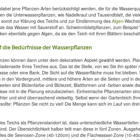
 dabei jene Pflanzen-Arten berücksichtigt werden, die für die Wasserqua
en die Unterwasserpflanzen, wie Nadelkraut und Tausendblatt, die viel
 somit zur Klärung des Teichs und zur Eindämmung des
Algen
-Wachst
ie das Wasser mit Sauerstoff an. Schwimmblattpflanzen, zum Beispie
en ebenfalls gegen Algen, da sie den Teich mit ihren Blättern beschat
f die Bedürfnisse der Wasserpflanzen
anzen können dann unter dem dekorativen Aspekt gewählt werden. Pla
adenseite Ihres Teiches aus. Das ist die Stelle, von wo Sie ihn später 
asse oder eine Bank. Die Sicht auf die Wasserfläche muss frei bleiben
n in den Vordergrund, mittlere und höhere Arten an die Seiten und in d
eten sind Blütenfarbe und Blütezeit, Blattformen und -farben sowie die
isse mit in die Planung einzubeziehen. Einheimische Pflanzenarten si
chter und sind überraschend vielseitig. Selbst wenn der Gartenteich I
ollte: Pflanzen Sie nicht zu viel! Die Menge kann sich im Lauf von dre
s Teichs als Pflanzenstandort ist, dass unterschiedliche Wassertiefen
ind. Der Übersichtlichkeit halber teilt man diese in fünf Zonen. Ausgeh
 dies die Seerosen-Zone (40-120cm) und die Flachwasser-Zone (10-40