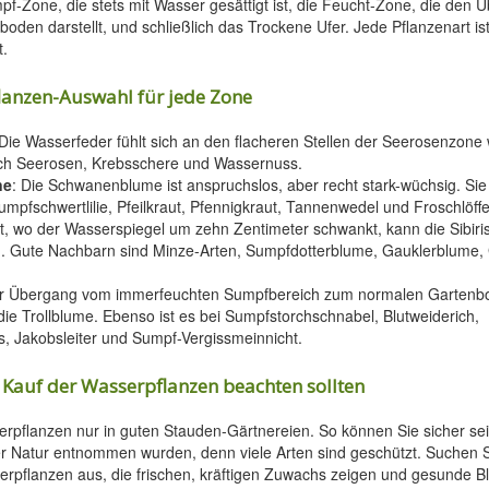
-Zone, die stets mit Wasser gesättigt ist, die Feucht-Zone, die den
oden darstellt, und schließlich das Trockene Ufer. Jede Pflanzenart ist
.
flanzen-Auswahl für jede Zone
Die Wasserfeder fühlt sich an den flacheren Stellen der Seerosenzone w
sich Seerosen, Krebsschere und Wassernuss.
ne
: Die Schwanenblume ist anspruchslos, aber recht stark-wüchsig. Sie
pfschwertlilie, Pfeilkraut, Pfennigkraut, Tannenwedel und Froschlöffe
rt, wo der Wasserspiegel um zehn Zentimeter schwankt, kann die Sibiris
n. Gute Nachbarn sind Minze-Arten, Sumpfdotterblume, Gauklerblume,
er Übergang vom immerfeuchten Sumpfbereich zum normalen Gartenbo
ie Trollblume. Ebenso ist es bei Sumpfstorchschnabel, Blutweiderich,
, Jakobsleiter und Sumpf-Vergissmeinnicht.
 Kauf der Wasserpflanzen beachten sollten
rpflanzen nur in guten Stauden-Gärtnereien. So können Sie sicher sei
er Natur entnommen wurden, denn viele Arten sind geschützt. Suchen S
erpflanzen aus, die frischen, kräftigen Zuwachs zeigen und gesunde Bl