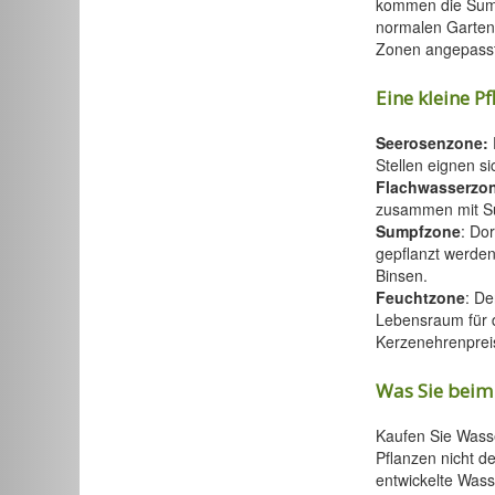
kommen die Sumpf
normalen Gartenb
Zonen angepasst
Eine kleine P
Seerosenzone:
Stellen eignen 
Flachwasserzo
zusammen mit Sum
Sumpfzone
: Do
gepflanzt werde
Binsen.
Feuchtzone
: D
Lebensraum für d
Kerzenehrenpreis
Was Sie beim
Kaufen Sie Wasse
Pflanzen nicht d
entwickelte Wass