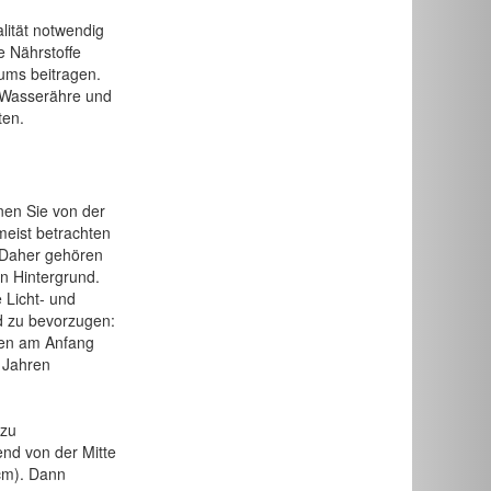
lität notwendig
e Nährstoffe
ums beitragen.
l Wasserähre und
ten.
nen Sie von der
meist betrachten
. Daher gehören
en Hintergrund.
 Licht- und
nd zu bevorzugen:
hnen am Anfang
i Jahren
 zu
end von der Mitte
cm). Dann