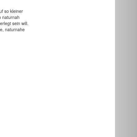
f so kleiner
n naturnah
legt sein will.
ne, naturnahe