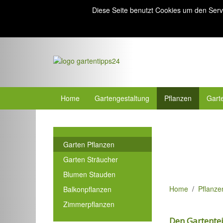
Diese Seite benutzt Cookies um den Serv
Home
Gartengestaltung
Pflanzen
Gart
Garten Pflanzen
Garten Sträucher
Blumen Stauden
Home
Pflanze
Balkonpflanzen
Zimmerpflanzen
Den Gartente