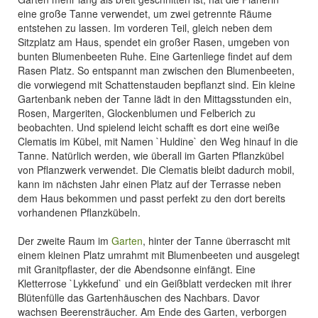
eine große Tanne verwendet, um zwei getrennte Räume
entstehen zu lassen. Im vorderen Teil, gleich neben dem
Sitzplatz am Haus, spendet ein großer Rasen, umgeben von
bunten Blumenbeeten Ruhe. Eine Gartenliege findet auf dem
Rasen Platz. So entspannt man zwischen den Blumenbeeten,
die vorwiegend mit Schattenstauden bepflanzt sind. Ein kleine
Gartenbank neben der Tanne lädt in den Mittagsstunden ein,
Rosen, Margeriten, Glockenblumen und Felberich zu
beobachten. Und spielend leicht schafft es dort eine weiße
Clematis im Kübel, mit Namen `Huldine` den Weg hinauf in die
Tanne. Natürlich werden, wie überall im Garten Pflanzkübel
von Pflanzwerk verwendet. Die Clematis bleibt dadurch mobil,
kann im nächsten Jahr einen Platz auf der Terrasse neben
dem Haus bekommen und passt perfekt zu den dort bereits
vorhandenen Pflanzkübeln.
Der zweite Raum im
Garten
, hinter der Tanne überrascht mit
einem kleinen Platz umrahmt mit Blumenbeeten und ausgelegt
mit Granitpflaster, der die Abendsonne einfängt. Eine
Kletterrose `Lykkefund` und ein Geißblatt verdecken mit ihrer
Blütenfülle das Gartenhäuschen des Nachbars. Davor
wachsen Beerensträucher. Am Ende des Garten, verborgen