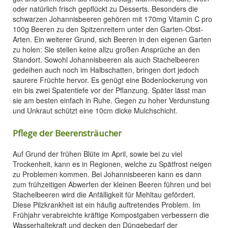
oder natürlich frisch gepflückt zu Desserts. Besonders die
schwarzen Johannisbeeren gehören mit 170mg Vitamin C pro
100g Beeren zu den Spitzenreitern unter den Garten-Obst-
Arten. Ein weiterer Grund, sich Beeren in den eigenen Garten
zu holen: Sie stellen keine allzu großen Ansprüche an den
Standort. Sowohl Johannisbeeren als auch Stachelbeeren
gedeihen auch noch im Halbschatten, bringen dort jedoch
saurere Früchte hervor. Es genügt eine Bodenlockerung von
ein bis zwei Spatentiefe vor der Pflanzung. Später lässt man
sie am besten einfach in Ruhe. Gegen zu hoher Verdunstung
und Unkraut schützt eine 10cm dicke Mulchschicht.
Pflege der Beerensträucher
Auf Grund der frühen Blüte im April, sowie bei zu viel
Trockenheit, kann es in Regionen, welche zu Spätfrost neigen
zu Problemen kommen. Bei Johannisbeeren kann es dann
zum frühzeitigen Abwerfen der kleinen Beeren führen und bei
Stachelbeeren wird die Anfälligkeit für Mehltau gefördert.
Diese Pilzkrankheit ist ein häufig auftretendes Problem. Im
Frühjahr verabreichte kräftige Kompostgaben verbessern die
Wasserhaltekraft und decken den Düngebedarf der