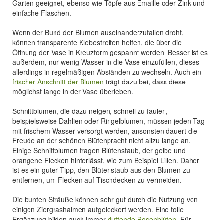
Garten geeignet, ebenso wie Töpfe aus Emaille oder Zink und
einfache Flaschen.
Wenn der Bund der Blumen auseinanderzufallen droht,
können transparente Klebestreifen helfen, die über die
Öffnung der Vase in Kreuzform gespannt werden. Besser ist es
außerdem, nur wenig Wasser in die Vase einzufüllen, dieses
allerdings in regelmäßigen Abständen zu wechseln. Auch ein
frischer Anschnitt der Blumen
trägt dazu bei, dass diese
möglichst lange in der Vase überleben.
Schnittblumen, die dazu neigen, schnell zu faulen,
beispielsweise Dahlien oder Ringelblumen, müssen jeden Tag
mit frischem Wasser versorgt werden, ansonsten dauert die
Freude an der schönen Blütenpracht nicht allzu lange an.
Einige Schnittblumen tragen Blütenstaub, der gelbe und
orangene Flecken hinterlässt, wie zum Beispiel Lilien. Daher
ist es ein guter Tipp, den Blütenstaub aus den Blumen zu
entfernen, um Flecken auf Tischdecken zu vermeiden.
Die bunten Sträuße können sehr gut durch die Nutzung von
einigen Ziergrashalmen aufgelockert werden. Eine tolle
Ergänzung bilden auch immer
duftende Rosenblüten
. Für