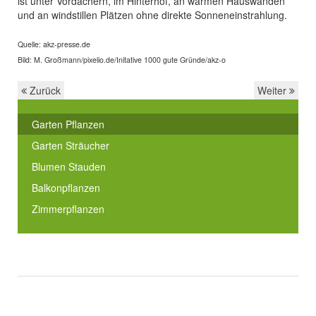
ist unter Vordächern, im Hinterhof, an warmen Hauswänden
und an windstillen Plätzen ohne direkte Sonneneinstrahlung.
Quelle: akz-presse.de
Bild: M. Großmann/pixelio.de/Initative 1000 gute Gründe/akz-o
Zurück
Weiter
Garten Pflanzen
Garten Sträucher
Blumen Stauden
Balkonpflanzen
Zimmerpflanzen