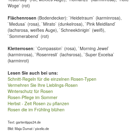
Woge` (rot)
Flächenrosen
(Bodendecker): `Heidetraum` (karminrosa),
`Medusa` (rosa), `Mirato` (dunkelrosa), `Pink Meidiland`
(lachsrosa, weißes Auge), `Schneekönigin` (weiß),
`Sommerabend` (rot)
Kletterrosen
: `Compassion` (rosa), `Morning Jewel`
(karminrosa), `Rosenresli` (lachsrosa), `Super Excelsa`
(karminrot)
Lesen Sie auch bei uns:
Schnitt-Regeln für die einzelnen Rosen-Typen
Vermehren Sie Ihre Lieblings-Rosen
Winterschutz für Rosen
Rosen-Pflege im Sommer
Herbst - Zeit Rosen zu pflanzen
Rosen die im Frühling blühen
Text: gartentipps24.de
Bild: Maja Dumat / pixelio.de