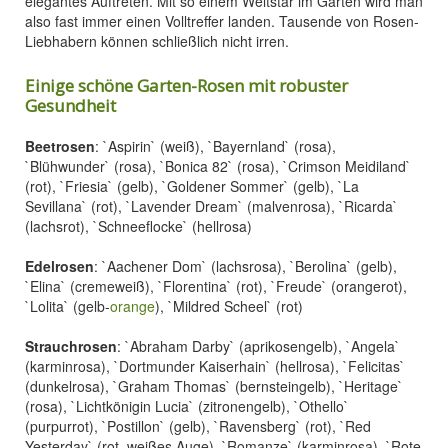
elegantes Auftreten. Mit so einem Weltstar im Garten wird man
also fast immer einen Volltreffer landen. Tausende von Rosen-
Liebhabern können schließlich nicht irren.
Einige schöne Garten-Rosen mit robuster
Gesundheit
Beetrosen
: `Aspirin` (weiß), `Bayernland` (rosa),
`Blühwunder` (rosa), `Bonica 82` (rosa), `Crimson Meidiland`
(rot), `Friesia` (gelb), `Goldener Sommer` (gelb), `La
Sevillana` (rot), `Lavender Dream` (malvenrosa), `Ricarda`
(lachsrot), `Schneeflocke` (hellrosa)
Edelrosen
: `Aachener Dom` (lachsrosa), `Berolina` (gelb),
`Elina` (cremeweiß), `Florentina` (rot), `Freude` (orangerot),
`Lolita` (gelb-
orange
), `Mildred Scheel` (rot)
Strauchrosen
: `Abraham Darby` (aprikosengelb), `Angela`
(karminrosa), `Dortmunder Kaiserhain` (hellrosa), `Felicitas`
(dunkelrosa), `Graham Thomas` (bernsteingelb), `Heritage`
(rosa), `Lichtkönigin Lucia` (zitronengelb), `Othello`
(purpurrot), `Postillon` (gelb), `Ravensberg` (rot), `Red
Yesterday` (rot, weißes Auge), `Romanze` (karminrosa), `Rote