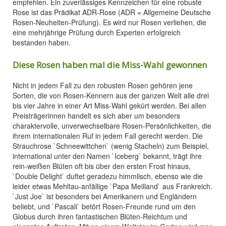
empfehlen. Ein zuverlässiges Kennzeichen für eine robuste
Rose ist das Prädikat ADR-Rose (ADR = Allgemeine Deutsche
Rosen-Neuheiten-Prüfung). Es wird nur Rosen verliehen, die
eine mehrjährige Prüfung durch Experten erfolgreich
bestanden haben.
Diese Rosen haben mal die Miss-Wahl gewonnen
Nicht in jedem Fall zu den robusten Rosen gehören jene
Sorten, die von Rosen-Kennern aus der ganzen Welt alle drei
bis vier Jahre in einer Art Miss-Wahl gekürt werden. Bei allen
Preisträgerinnen handelt es sich aber um besonders
charaktervolle, unverwechselbare Rosen-Persönlichkeiten, die
ihrem internationalen Ruf in jedem Fall gerecht werden. Die
Strauchrose `Schneewittchen` (wenig Stacheln) zum Beispiel,
international unter den Namen `Iceberg` bekannt, trägt ihre
rein-weißen Blüten oft bis über den ersten Frost hinaus,
`Double Delight` duftet geradezu himmlisch, ebenso wie die
leider etwas Mehltau-anfällige `Papa Meilland` aus Frankreich.
`Just Joe` ist besonders bei Amerikanern und Engländern
beliebt, und `Pascali` betört Rosen-Freunde rund um den
Globus durch ihren fantastischen Blüten-Reichtum und