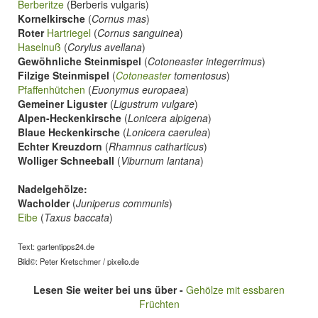
Berberitze
(Berberis vulgaris)
Kornelkirsche
(
Cornus mas
)
Roter
Hartriegel
(
Cornus sanguinea
)
Haselnuß
(
Corylus avellana
)
Gewöhnliche Steinmispel
(
Cotoneaster integerrimus
)
Filzige Steinmispel
(
Cotoneaster
tomentosus
)
Pfaffenhütchen
(
Euonymus europaea
)
Gemeiner Liguster
(
Ligustrum vulgare
)
Alpen-Heckenkirsche
(
Lonicera alpigena
)
Blaue Heckenkirsche
(
Lonicera caerulea
)
Echter Kreuzdorn
(
Rhamnus catharticus
)
Wolliger Schneeball
(
Viburnum lantana
)
Nadelgehölze:
Wacholder
(
Juniperus communis
)
Eibe
(
Taxus baccata
)
Text: gartentipps24.de
Bild©: Peter Kretschmer / pixelio.de
Lesen Sie weiter bei uns über -
Gehölze mit essbaren
Früchten