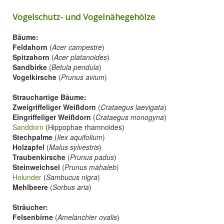
Vogelschutz- und Vogelnähegehölze
Bäume:
Feldahorn
(
Acer campestre
)
Spitzahorn
(
Acer platanoides
)
Sandbirke
(
Betula pendula
)
Vogelkirsche
(
Prunus avium
)
Strauchartige Bäume:
Zweigriffeliger Weißdorn
(
Crataegus laevigata
)
Eingriffeliger Weißdorn
(
Crataegus monogyna
)
Sanddorn
(Hippophae rhamnoides)
Stechpalme
(
Ilex aquifolium
)
Holzapfel
(
Malus sylvestris
)
Traubenkirsche
(
Prunus padus
)
Steinweichsel
(
Prunus mahaleb
)
Holunder
(
Sambucus nigra
)
Mehlbeere
(
Sorbus aria
)
Sträucher:
Felsenbirne
(
Amelanchier ovalis
)