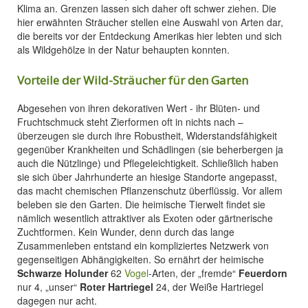
Klima an. Grenzen lassen sich daher oft schwer ziehen. Die
hier erwähnten Sträucher stellen eine Auswahl von Arten dar,
die bereits vor der Entdeckung Amerikas hier lebten und sich
als Wildgehölze in der Natur behaupten konnten.
Vorteile der Wild-Sträucher für den Garten
Abgesehen von ihren dekorativen Wert - ihr Blüten- und
Fruchtschmuck steht Zierformen oft in nichts nach –
überzeugen sie durch ihre Robustheit, Widerstandsfähigkeit
gegenüber Krankheiten und Schädlingen (sie beherbergen ja
auch die Nützlinge) und Pflegeleichtigkeit. Schließlich haben
sie sich über Jahrhunderte an hiesige Standorte angepasst,
das macht chemischen Pflanzenschutz überflüssig. Vor allem
beleben sie den Garten. Die heimische Tierwelt findet sie
nämlich wesentlich attraktiver als Exoten oder gärtnerische
Zuchtformen. Kein Wunder, denn durch das lange
Zusammenleben entstand ein kompliziertes Netzwerk von
gegenseitigen Abhängigkeiten. So ernährt der heimische
Schwarze Holunder
62
Vogel
-Arten, der „fremde“
Feuerdorn
nur 4, „unser“
Roter Hartriegel
24, der Weiße Hartriegel
dagegen nur acht.