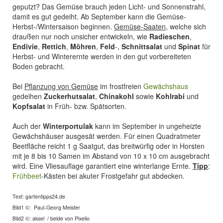
geputzt? Das Gemüse brauch jeden Licht- und Sonnenstrahl,
damit es gut gedeiht. Ab September kann die Gemüse-
Herbst-/Wintersaison beginnen.
Gemüse-Saaten
, welche sich
draußen nur noch unsicher entwickeln, wie
Radieschen
,
Endivie
,
Rettich
,
Möhren
,
Feld
-,
Schnittsalat
und
Spinat
für
Herbst- und Winterernte werden in den gut vorbereiteten
Boden gebracht.
Bei
Pflanzung von Gemüse
im frostfreien
Gewächshaus
gedeihen
Zuckerhutsalat
,
Chinakohl
sowie
Kohlrabi
und
Kopfsalat
in Früh- bzw. Spätsorten.
Auch der
Winterportulak
kann im September in ungeheizte
Gewächshäuser ausgesät werden. Für einen Quadratmeter
Beetfläche reicht 1 g Saatgut, das breitwürfig oder in Horsten
mit je 8 bis 10 Samen im Abstand von 10 x 10 cm ausgebracht
wird. Eine Vliesauflage garantiert eine winterlange Ernte.
Tipp
:
Frühbeet
-Kästen bei akuter Frostgefahr gut abdecken.
Text: gartentipps24.de
Bild1 ©: Paul-Georg Meister
Bild2 ©: aksel / beide von Pixelio