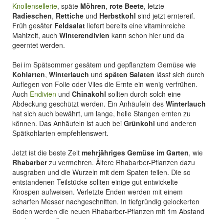
Knollensellerie
, späte
Möhren
,
rote Beete
, letzte
Radieschen
,
Rettiche
und
Herbstkohl
sind jetzt erntereif.
Früh gesäter
Feldsalat
liefert bereits eine vitaminreiche
Mahlzeit, auch
Winterendivien
kann schon hier und da
geerntet werden.
Bei im Spätsommer gesätem und gepflanztem Gemüse wie
Kohlarten
,
Winterlauch
und
späten Salaten
lässt sich durch
Auflegen von Folie oder Vlies die Ernte ein wenig verfrühen.
Auch
Endivien
und
Chinakohl
sollten durch solch eine
Abdeckung geschützt werden. Ein Anhäufeln des
Winterlauch
hat sich auch bewährt, um lange, helle Stangen ernten zu
können. Das Anhäufeln ist auch bei
Grünkohl
und anderen
Spätkohlarten empfehlenswert.
Jetzt ist die beste Zeit
mehrjähriges Gemüse im Garten
, wie
Rhabarber
zu vermehren. Ältere Rhabarber-Pflanzen dazu
ausgraben und die Wurzeln mit dem Spaten teilen. Die so
entstandenen Teilstücke sollten einige gut entwickelte
Knospen aufweisen. Verletzte Enden werden mit einem
scharfen Messer nachgeschnitten. In tiefgründig gelockerten
Boden werden die neuen Rhabarber-Pflanzen mit 1m Abstand