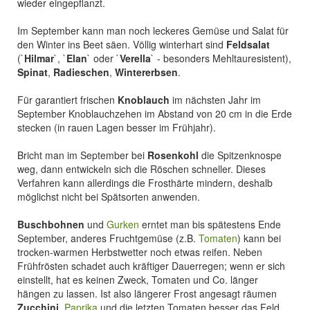
wieder eingepflanzt.
Im September kann man noch leckeres Gemüse und Salat für
den Winter ins Beet säen. Völlig winterhart sind
Feldsalat
(`
Hilmar
`, `
Elan
` oder `
Verella
` - besonders Mehltauresistent),
Spinat
,
Radieschen
,
Wintererbsen
.
Für garantiert frischen
Knoblauch
im nächsten Jahr im
September Knoblauchzehen im Abstand von 20 cm in die Erde
stecken (in rauen Lagen besser im Frühjahr).
Bricht man im September bei
Rosenkohl
die Spitzenknospe
weg, dann entwickeln sich die Röschen schneller. Dieses
Verfahren kann allerdings die Frosthärte mindern, deshalb
möglichst nicht bei Spätsorten anwenden.
Buschbohnen
und
Gurken
erntet man bis spätestens Ende
September, anderes Fruchtgemüse (z.B.
Tomaten
) kann bei
trocken-warmen Herbstwetter noch etwas reifen. Neben
Frühfrösten schadet auch kräftiger Dauerregen; wenn er sich
einstellt, hat es keinen Zweck, Tomaten und Co. länger
hängen zu lassen. Ist also längerer Frost angesagt räumen
Zucchini
,
Paprika
und die letzten Tomaten besser das Feld