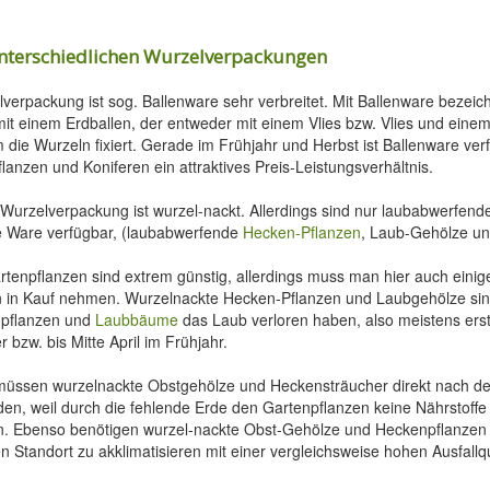
unterschiedlichen Wurzelverpackungen
lverpackung ist sog. Ballenware sehr verbreitet. Mit Ballenware bezei
it einem Erdballen, der entweder mit einem Vlies bzw. Vlies und einem
 die Wurzeln fixiert. Gerade im Frühjahr und Herbst ist Ballenware ver
flanzen und Koniferen ein attraktives Preis-Leistungsverhältnis.
er Wurzelverpackung ist wurzel-nackt. Allerdings sind nur laubabwerfen
e Ware verfügbar, (laubabwerfende
Hecken-Pflanzen
, Laub-Gehölze un
tenpflanzen sind extrem günstig, allerdings muss man hier auch einig
 in Kauf nehmen. Wurzelnackte Hecken-Pflanzen und Laubgehölze sind
npflanzen und
Laubbäume
das Laub verloren haben, also meistens ers
bzw. bis Mitte April im Frühjahr.
müssen wurzelnackte Obstgehölze und Heckensträucher direkt nach de
den, weil durch die fehlende Erde den Gartenpflanzen keine Nährstoff
. Ebenso benötigen wurzel-nackte Obst-Gehölze und Heckenpflanzen r
 Standort zu akklimatisieren mit einer vergleichsweise hohen Ausfallq