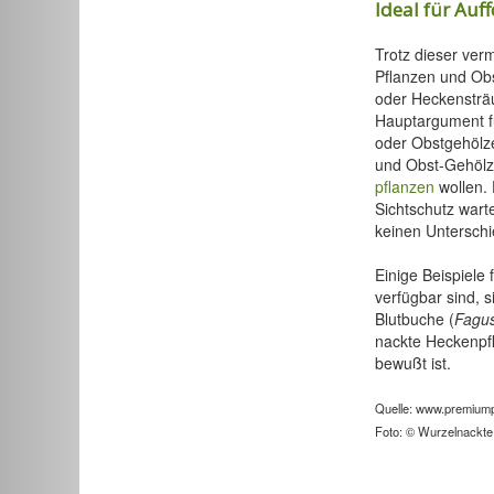
Ideal für Au
Trotz dieser ver
Pflanzen und Ob
oder Heckensträu
Hauptargument f
oder Obstgehölze
und Obst-Gehölze
pflanzen
wollen. 
Sichtschutz wart
keinen Unterschi
Einige Beispiele
verfügbar sind, 
Blutbuche (
Fagus
nackte Heckenpf
bewußt ist.
Quelle: www.premium
Foto: © Wurzelnackte