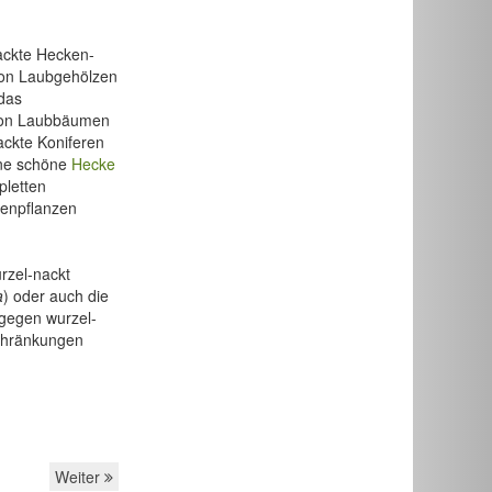
nackte Hecken-
von Laubgehölzen
 das
 von Laubbäumen
ackte Koniferen
ine schöne
Hecke
pletten
kenpflanzen
rzel-nackt
a
) oder auch die
o gegen wurzel-
chränkungen
Weiter