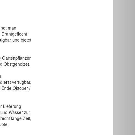
chnet man
 Drahtgeflecht
fügbar und bietet
de Gartenpflanzen
d Obstgehölze).
e
 erst verfügbar,
t Ende Oktober /
r Lieferung
e und Wasser zur
echt lange Zeit,
uote.