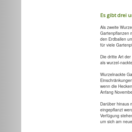
Es gibt drei 
Als zweite Wurze
Gartenpflanzen m
den Erdballen um
für viele Gartenp
Die dritte Art d
als wurzel-nackt
Wurzelnackte Gar
Einschränkungen
wenn die Hecke
Anfang November 
Darüber hinaus 
eingepflanzt wer
Verfügung stehen
um sich am neuen