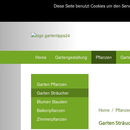
Diese Seite benutzt Cookies um den Serv
Home
Gartengestaltung
Pflanzen
Gart
Garten Pflanzen
Garten Sträucher
Blumen Stauden
Home
Pflanze
Balkonpflanzen
Zimmerpflanzen
Garten Sträu