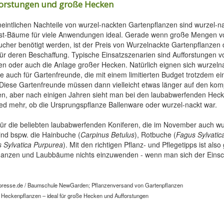
fforstungen und große Hecken
meintlichen Nachteile von wurzel-nackten Gartenpflanzen sind wurzel-
st-Bäume für viele Anwendungen ideal. Gerade wenn große Mengen 
cher benötigt werden, ist der Preis von Wurzelnackte Gartenpflanzen
ür deren Beschaffung. Typische Einsatzszenarien sind Aufforstungen
n oder auch die Anlage großer Hecken. Natürlich eignen sich wurzeln
 auch für Gartenfreunde, die mit einem limitierten Budget trotzdem e
Diese Gartenfreunde müssen dann vielleicht etwas länger auf den kom
en, aber nach einigen Jahren sieht man bei den laubabwerfenden Hec
ed mehr, ob die Ursprungspflanze Ballenware oder wurzel-nackt war.
 für die beliebten laubabwerfenden Koniferen, die im November auch wu
sind bspw. die Hainbuche (
Carpinus Betulus
), Rotbuche (
Fagus Sylvatic
 Sylvatica Purpurea
). Mit den richtigen Pflanz- und Pflegetipps ist als
lanzen und Laubbäume nichts einzuwenden - wenn man sich der Eins
presse.de / Baumschule NewGarden; Pflanzenversand von Gartenpflanzen
 Heckenpflanzen – ideal für große Hecken und Aufforstungen