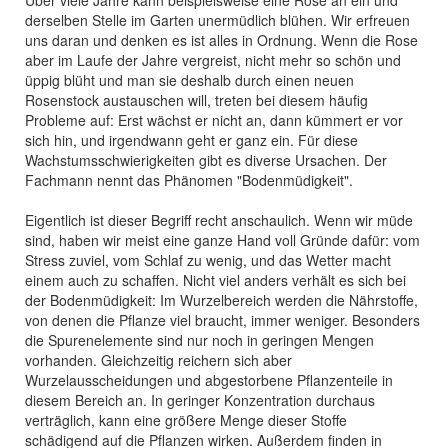
Über viele Jahre kann beispielsweise eine Rose an ein und
derselben Stelle im Garten unermüdlich blühen. Wir erfreuen
uns daran und denken es ist alles in Ordnung. Wenn die Rose
aber im Laufe der Jahre vergreist, nicht mehr so schön und
üppig blüht und man sie deshalb durch einen neuen
Rosenstock austauschen will, treten bei diesem häufig
Probleme auf: Erst wächst er nicht an, dann kümmert er vor
sich hin, und irgendwann geht er ganz ein. Für diese
Wachstumsschwierigkeiten gibt es diverse Ursachen. Der
Fachmann nennt das Phänomen "Bodenmüdigkeit".
Eigentlich ist dieser Begriff recht anschaulich. Wenn wir müde
sind, haben wir meist eine ganze Hand voll Gründe dafür: vom
Stress zuviel, vom Schlaf zu wenig, und das Wetter macht
einem auch zu schaffen. Nicht viel anders verhält es sich bei
der Bodenmüdigkeit: Im Wurzelbereich werden die Nährstoffe,
von denen die Pflanze viel braucht, immer weniger. Besonders
die Spurenelemente sind nur noch in geringen Mengen
vorhanden. Gleichzeitig reichern sich aber
Wurzelausscheidungen und abgestorbene Pflanzenteile in
diesem Bereich an. In geringer Konzentration durchaus
verträglich, kann eine größere Menge dieser Stoffe
schädigend auf die Pflanzen wirken. Außerdem finden in