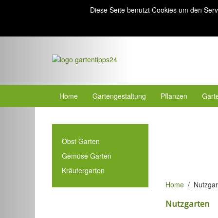
Diese Seite benutzt Cookies um den Serv
Home
Gartengestaltung
Pflanzen
Gart
Obst Garten
Gemüse Garten
Kräutergarten
Home
Nutzgar
Nutzgarten