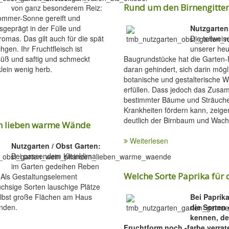
Rund um den Birnengitter
von ganz besonderem Reiz:
Sommer-Sonne gereift und
geprägt in der Fülle und
Nutzgarten
Aromas. Das gilt auch für die spät
Die teilwei
gen. Ihr Fruchtfleisch ist
unserer heu
üß und saftig und schmeckt
Baugrundstücke hat die Garten-
klein wenig herb.
daran gehindert, sich darin mögli
botanische und gestalterische 
erfüllen. Dass jedoch das Zus
bestimmter Bäume und Sträucher
Krankheiten fördern kann, zeige
deutlich der Birnbaum und Wach
n lieben warme Wände
Weiterlesen
Nutzgarten / Obst Garten:
Bei passendem Kleinklima
im Garten gedeihen Reben
Welche Sorte Paprika für 
 Als Gestaltungselement
üchsige Sorten lauschige Plätze
lbst große Flächen am Haus
Bei Paprika
nden.
die Sorten
kennen, d
Fruchtform noch -farbe verrat