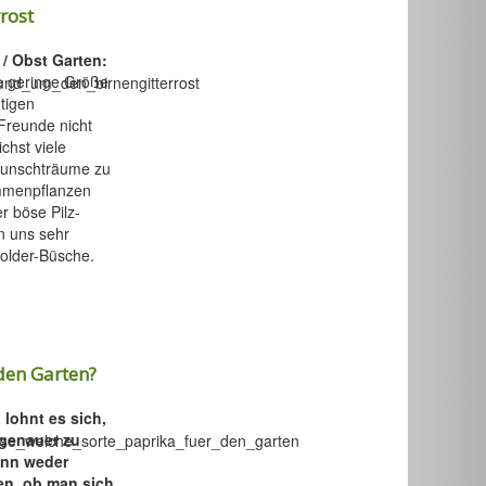
rost
 / Obst Garten:
se geringe Größe
tigen
Freunde nicht
chst viele
Wunschträume zu
ammenpflanzen
 böse Pilz-
n uns sehr
older-Büsche.
den Garten?
 lohnt es sich,
 genauer zu
enn weder
en, ob man sich