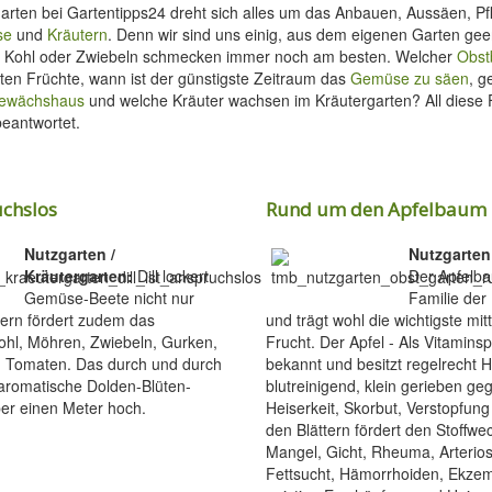
arten bei Gartentipps24 dreht sich alles um das Anbauen, Aussäen, P
se
und
Kräutern
. Denn wir sind uns einig, aus dem eigenen Garten gee
n, Kohl oder Zwiebeln schmecken immer noch am besten. Welcher
Obs
sten Früchte, wann ist der günstigste Zeitraum das
Gemüse zu säen
, g
ewächshaus
und welche Kräuter wachsen im Kräutergarten? All diese
eantwortet.
uchslos
Rund um den Apfelbaum 
Nutzgarten /
Nutzgarten
Kräutergarten:
Dill lockert
Der Apfelba
Gemüse-Beete nicht nur
Familie de
dern fördert zudem das
und trägt wohl die wichtigste mi
hl, Möhren, Zwiebeln, Gurken,
Frucht. Der Apfel - Als Vitaminsp
d Tomaten. Das durch und durch
bekannt und besitzt regelrecht H
aromatische Dolden-Blüten-
blutreinigend, klein gerieben geg
er einen Meter hoch.
Heiserkeit, Skorbut, Verstopfung
den Blättern fördert den Stoffwec
Mangel, Gicht, Rheuma, Arterios
Fettsucht, Hämorrhoiden, Ekzeme