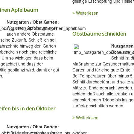
geistige Erschöpfung und Heiserk
 einen Apfelbaum
Weiterlesen
Nutzgarten / Obst Garten:
Wer einen Apfelbaum oder
Obstbäume schneiden
auch andere Obstbäume
 seine Zukunft. Schließlich soll
ahrzehnte hinweg den Garten
Nutzgarten
bendrein noch eine reichliche
Der winterl
 Um so wichtiger, dass beim
Schnitt ist d
t geachtet und dass der
Maßnahme zur Gesunderhaltun
tig gepflanzt wird, damit er gut
Garten und für eine gute Ernte 
n.
Bei Temperaturen über minus 5 
Schnitt durchgeführt und sollte 
März zu Ende gebracht werden. E
achten, daß auch alle kranken 
abgestorbenen Triebe bis ins g
zurück geschnitten werden.
ifen bis in den Oktober
Weiterlesen
Nutzgarten / Obst Garten:
Früchte des Herbstes sind