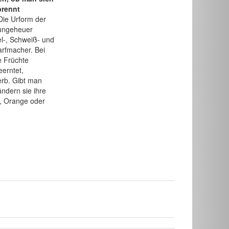
brennt
ie Urform der
t ungeheuer
l-, Schweiß- und
arfmacher. Bei
e Früchte
erntet,
erb. Gibt man
ändern sie ihre
b, Orange oder