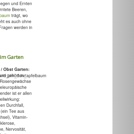
flegen und Ernten
rntete Beeren,
tbaum
trägt, wo
eht es auch ohne
 Fragen werden in
im Garten
 / Obst Garten:
um gehört zur
r Rosengewächse
tteleuropäische
ender ist er allen
eilwirkung:
en Durchfall,
 (ein Tee aus
hsel), Vitamin-
klerose,
, Nervosität,