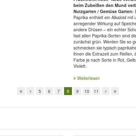
beim Zubeißen den Mund ver
Nutzgarten / Gemüse Garten:
D
Paprika enthielt ein Alkaloid mi
anregender Wirkung auf Speiche
andere Drüsen – ein echter Sch
fast allen Paprika-Sorten sind di
zunächst grün. Werden Sie so ge
schmecken sie typisch paprikah
ihnen die Extrazeit zum Reifen, 
Farbe je nach Sorte in Rot, Gel
Violett.
Weiterlesen
5
6
7
8
9
10
11