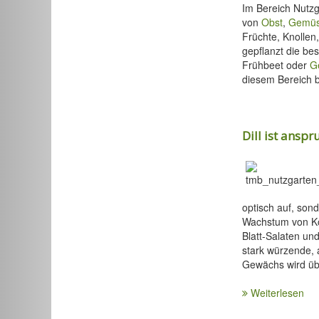
Im Bereich Nutzg
von
Obst
,
Gemü
Früchte, Knolle
gepflanzt die be
Frühbeet oder
G
diesem Bereich b
Dill ist anspr
optisch auf, son
Wachstum von Ko
Blatt-Salaten un
stark würzende, 
Gewächs wird üb
Weiterlesen