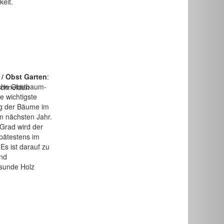
eit.
 / Obst Garten
:
iche Obstbaum-
ie wichtigste
g der Bäume im
im nächsten Jahr.
Grad wird der
spätestens im
s ist darauf zu
und
esunde Holz